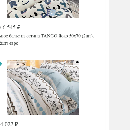
6 545
₽
₽
а
575-745
ное белье из сатина TANGO йоко 50х70 (2шт),
TT60971
еда/
2шт) евро
150х200
Микрофибра
Tango
тель
(Китай)
4 027
₽
а
578-416