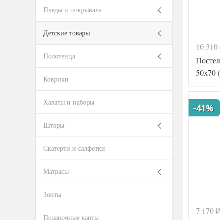
Пледы и покрывала
Детские товары
10 310
Код товар
Полотенца
Постел
Артикул
50х70 
Ткань
Коврики
Размер
пододеял
Халаты и наборы
-41%
Размер
простыни
Шторы
Размер
наволоче
Скатерти и салфетки
Производ
Матрасы
Зонты
7 170
₽
Код товар
Подарочные карты