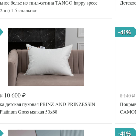
ьное белье из твил-сатина TANGO happy spece
Детское
TT1245
Артикул
51
(2шт) 1,5-спальное
Твил
Ткань
Размер
200х220
ьника
пододеяль
-41%
Размер
230х250
простыни
50х70
(2шт),
Размер
к
70х70
наволочек
(2шт)
Tango
итель
Производи
(Китай)
Код товар
10 600
8 140
₽
₽
₽
а
578-120
Артикул
ка детская пуховая PRINZ AND PRINZESSIN
Покрыв
TT1243
Ткань
42
Platinum Grass мягкая 50х68
CAMOM
Размер
Твил
пододеяль
150х200
Размер
ьника
простыни
-41%
180х230