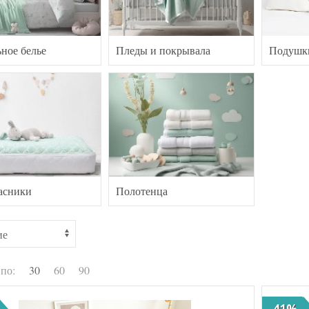
ное белье
Пледы и покрывала
Подушк
асники
Полотенца
 по:
30
60
90
-41%