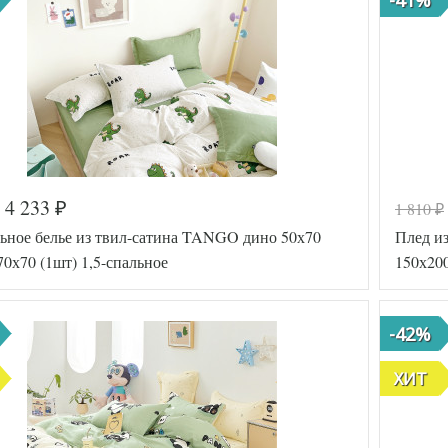
4 233
1 810
₽
₽
ьное белье из твил-сатина TANGO дино 50х70
Плед 
70х70 (1шт) 1,5-спальное
150х20
-42%
ХИТ