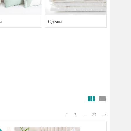
и
Одеяла
1
2
...
23
→