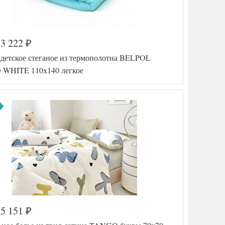
3 222
₽
а
578-162
 детское стеганое из термополотна BELPOL
TT1242
26
WHITE 110х140 легкое
Твил
200х220
ника
230х250
50х70
(2шт)
Tango
тель
(Китай)
5 151
₽
а
575-714