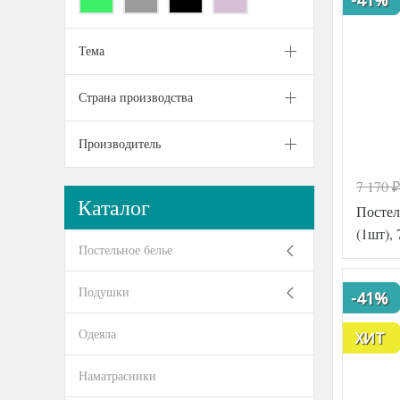
Тема
Страна производства
Производитель
7 170
₽
Каталог
Постел
(1шт), 
Постельное белье
Подушки
-41%
Одеяла
ХИТ
Наматрасники