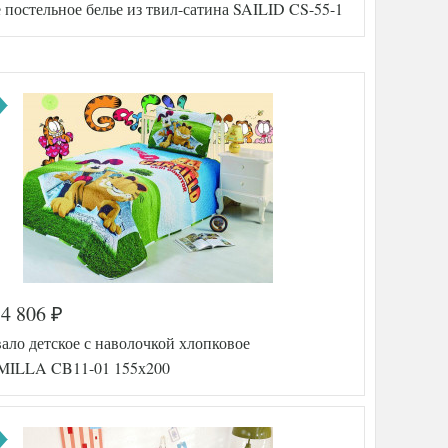
 постельное белье из твил-сатина SAILID CS-55-1
TT1248
37
Сатин
200х220
ника
230х250
50х70
(2шт),
70х70
(2шт)
Tango
тель
(Китай)
а
575-451
4 806
₽
SLD-CS
-55-1
ало детское с наволочкой хлопковое
Твил
ILLA CB11-01 155х200
150х215
ника
160х230