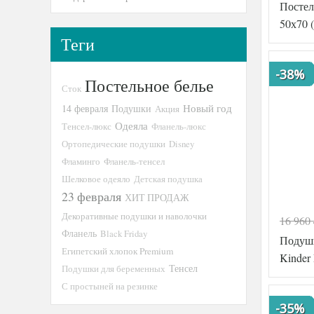
Постел
Артикул
50х70 
Ткань
Теги
Размер
пододеял
-38%
Размер
Постельное белье
простыни
Сток
Новый год
14 февраля
Подушки
Акция
Размер
наволоче
Одеяла
Тенсел-люкс
Фланель-люкс
Ортопедические подушки
Disney
Производ
Фламинго
Фланель-тенсел
Шелковое одеяло
Детская подушка
23 февраля
ХИТ ПРОДАЖ
Декоративные подушки и наволочки
16 960
Код товар
Фланель
Black Friday
Подуш
Артикул
Египетский хлопок Premium
Kinder 
Ткань
Тенсел
Подушки для беременных
Размер
С простыней на резинке
пододеял
-35%
Размер