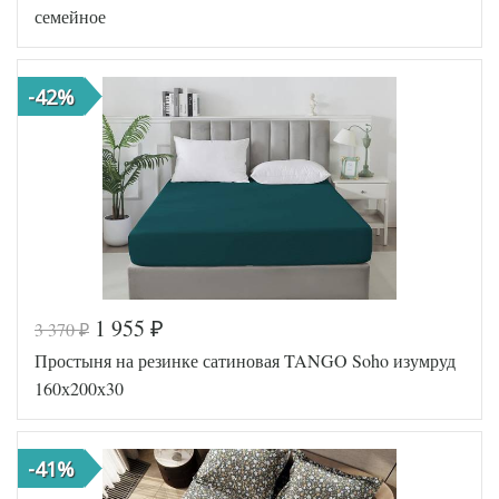
Размер
семейное
180х210
пододеяльника
Размер
220х245
простыни
Размер
-42%
70х70 (2шт)
наволочек
Tango
Производитель
(Китай)
1 955
3 370
₽
₽
Код товара
570-212
Простыня на резинке сатиновая TANGO Soho изумруд
FIR125650
Артикул
0013364
160х200х30
Жаккард
Ткань
хлопковый
Размер
160х220
пододеяльника
(2шт)
-41%
Размер
240х260