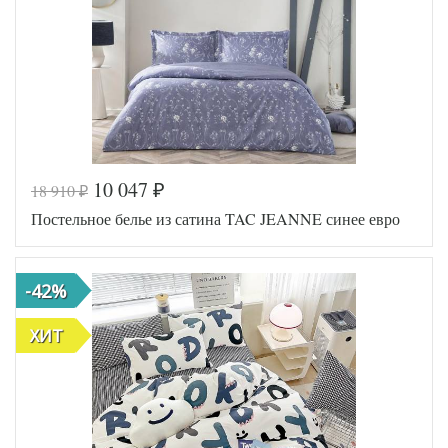
Размер
50х70 (2шт)
наволочек
Tango
Производитель
(Китай)
10 047
18 910
₽
₽
Код товара
576-633
Постельное белье из сатина TAC JEANNE синее евро
AL200092
Артикул
5641164
Ткань
Сатин
180х200
Размер
-42%
(на
простыни
резинке)
АльВиТек
ХИТ
Производитель
(Россия)