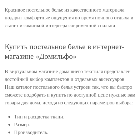
Красивое постельное белье из качественного материала
подарит комфортные ощущения во время ночного отдыха и
станет изюминкой интерьера современной спальни.
Код товара
577-477
GG-37150
Купить постельное белье в интернет-
Артикул
200
магазине «Домильфо»
Мако-
Ткань
сатин
Размер
150х200
В виртуальном магазине домашнего текстиля представлен
пододеяльника
German
достойный выбор комплектов и отдельных аксессуаров.
Производитель
Grass
Наш каталог постельного белья устроен так, что вы быстро
(Австрия)
сможете подобрать и купить по доступной цене нужные вам
товары для дома, исходя из следующих параметров выбора:
Тип и расцветка ткани.
Размер.
Производитель.