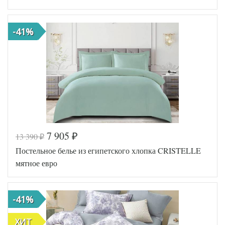
Ткань
Сатин
Размер
200х220
пододеяльника
-41%
Размер
230х250
простыни
50х70
Размер
(2шт),
наволочек
70х70
(2шт)
Tango
Производитель
(Китай)
7 905
13 390
₽
₽
Код товара
578-120
Постельное белье из египетского хлопка CRISTELLE
TT1243
Артикул
42
мятное евро
Ткань
Твил
Размер
150х200
пододеяльника
-41%
Размер
180х230
простыни
Размер
50х70
ХИТ