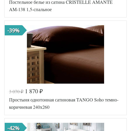
Постельное белье из сатина CRISTELLE AMANTE
Артикул
2263-7/a
Египетский
AM-138 1,5-спальное
Ткань
хлопок
Размер
160х220
пододеяльника
(2шт)
-39%
Размер
240х260
простыни
50х70
Размер
(2шт),
наволочек
70х70
(2шт)
Asabella
Производитель
(Китай)
1 870
3 070
₽
₽
Код товара
575-128
Простыня однотонная сатиновая TANGO Soho темно-
TT1194
Артикул
17
коричневая 240х260
Ткань
Сатин
Размер
150х200
пододеяльника
-42%
Размер
180х230