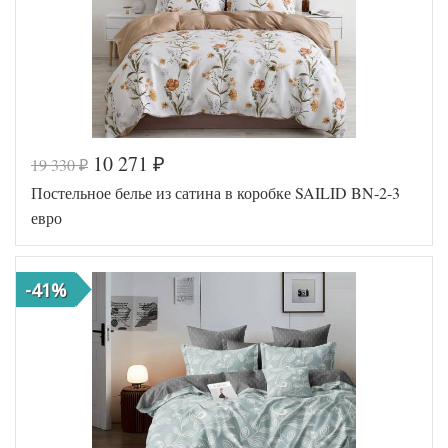
наволочек
(2шт)
Tango
Производитель
(Китай)
10 271
19 330
₽
₽
Код товара
578-459
Постельное белье из сатина в коробке SAILID BN-2-3
TT12270
Артикул
4
евро
Ткань
Сатин
160x200
Размер
(на
простыни
резинке)
-41%
Tango
Производитель
(Китай)