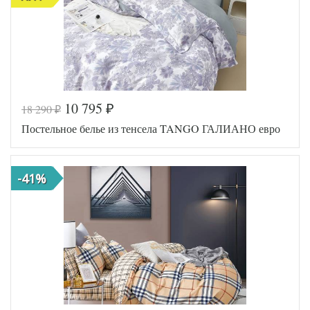
наволочек
(2шт)
Tango
Производитель
(Китай)
10 795
18 290
₽
₽
Код товара
576-111
Постельное белье из тенсела TANGO ГАЛИАНО евро
Артикул
TT122158
Египетский
Ткань
хлопок
Размер
200х220
-41%
пододеяльника
Размер
250х250
простыни
Размер
50х70
наволочек
(2шт)
Cristelle
Производитель
(Китай)