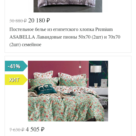
20 180
30 880
₽
₽
Код товара
573-146
Постельное белье из египетского хлопка Premium
TT11727
Артикул
7
ASABELLA Лавандовые пионы 50х70 (2шт) и 70х70
Ткань
Твил
(2шт) семейное
160х200
Размер
(на
простыни
резинке)
Tango
-41%
Производитель
(Китай)
ХИТ
4 505
7 630
₽
₽
Код товара
577-210