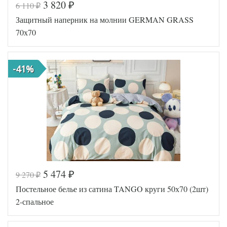
3 820
6 110
₽
₽
Код товара
576-010
Защитный наперник на молнии GERMAN GRASS
TT1199
Артикул
65
70х70
Ткань
Сатин
Размер
180х210
пододеяльника
-41%
Размер
220х245
простыни
Размер
50х70
наволочек
(2шт)
Tango
Производитель
(Китай)
5 474
9 270
₽
₽
Код товара
574-871
Постельное белье из сатина TANGO круги 50х70 (2шт)
Артикул
GG-97070
Размер
2-спальное
70х70
подушки
Батист
Ткань
пуходержащий