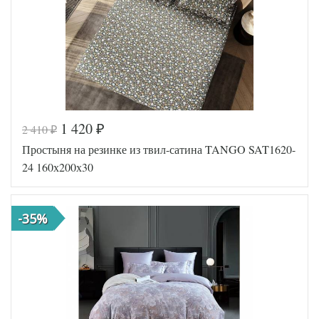
простыни
50х70
Размер
(2шт),
наволочек
70х70
(2шт)
Karven
Производитель
(Турция)
1 420
2 410
₽
₽
Код товара
578-455
Простыня на резинке из твил-сатина TANGO SAT1620-
TT12270
Артикул
0
24 160х200х30
Ткань
Сатин
160x200
Размер
(на
простыни
резинке)
-35%
Tango
Производитель
(Китай)