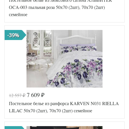
2109-2OSP/
Артикул
a
ОCA-003 пыльная роза 50х70 (2шт), 70х70 (2шт)
Египетский
Ткань
семейное
хлопок
Размер
240х260
простыни
Размер
50х70
-39%
наволочек
(2шт)
Asabella
Производитель
(Китай)
7 609
12 557
₽
₽
Код товара
574-541
Постельное белье из ранфорса KARVEN N031 RIELLA
AL200092
Артикул
5647869
LILAC 50х70 (2шт), 70х70 (2шт) семейное
Сатин
Ткань
люкс
Размер
145х215