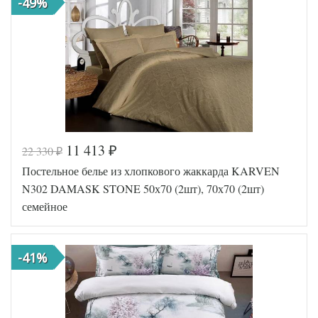
-49%
11 413
22 330
₽
₽
Постельное белье из хлопкового жаккарда KARVEN
N302 DAMASK STONE 50х70 (2шт), 70х70 (2шт)
семейное
-41%