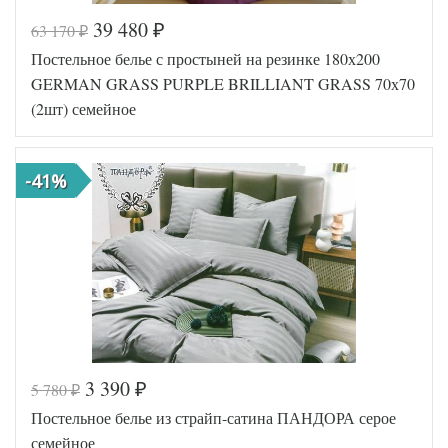
39 480
63 170
₽
₽
Код товара
570-402
Постельное белье с простыней на резинке 180х200
FIR1256
Артикул
5000138
GERMAN GRASS PURPLE BRILLIANT GRASS 70х70
00
(2шт) семейное
Сатин
Ткань
люкс
Размер
160х220
пододеяльника
(2шт)
-41%
Размер
240х260
простыни
50х70
Размер
(2шт),
наволочек
70х70
(2шт)
Karven
Производитель
(Турция)
3 390
5 780
₽
₽
Код товара
562-000
Постельное белье из страйп-сатина ПАНДОРА серое
GG-13182
Артикул
70
семейное