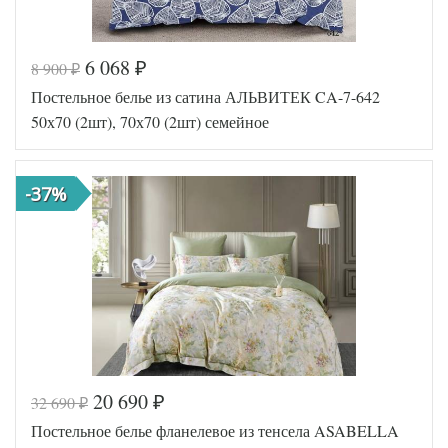
6 068
8 900
₽
₽
Код товара
578-264
Постельное белье из сатина АЛЬВИТЕК CA-7-642
TT1210
Артикул
46
50х70 (2шт), 70х70 (2шт) семейное
Ткань
Твил
Размер
150х200
пододеяльника
(2шт)
-37%
Размер
220х245
простыни
Размер
70х70
наволочек
(2шт)
Tango
Производитель
(Китай)
20 690
32 690
₽
₽
Код товара
560-589
Постельное белье фланелевое из тенсела ASABELLA
AL200092
Артикул
5631196