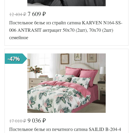
7 609
12 404
₽
₽
Код товара
570-714
Постельное белье из страйп сатина KARVEN N164-SS-
FIR12565
Артикул
00011272
006 ANTRASIT антрацит 50х70 (2шт), 70х70 (2шт)
Сатин с
Ткань
семейное
вышивкой
Размер
160х220
пододеяльника
(2шт)
Размер
-47%
245х260
простыни
50х70
Размер
(2шт),
наволочек
70х70
(2шт)
Karven
Производитель
(Турция)
9 036
17 010
₽
₽
Код товара
570-638
Постельное белье из печатного сатина SAILID B-204-4
FIR8681