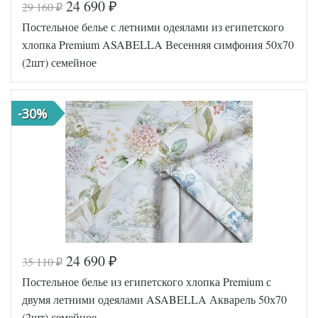
24 690
29 160
₽
₽
Код товара
577-046
Постельное белье с летними одеялами из египетского
Артикул
TT123316
Египетский
хлопка Premium ASABELLA Весенняя симфония 50х70
Ткань
хлопок
(2шт) семейное
Размер
150х200
пододеяльника
(2шт)
Размер
250х270
простыни
-30%
Размер
50х70
наволочек
(4шт)
Tango
Производитель
(Китай)
24 690
35 110
₽
₽
Код товара
577-076
Постельное белье из египетского хлопка Premium с
2147-2OSP/
Артикул
a
двумя летними одеялами ASABELLA Акварель 50х70
Египетский
Ткань
(2шт) семейное