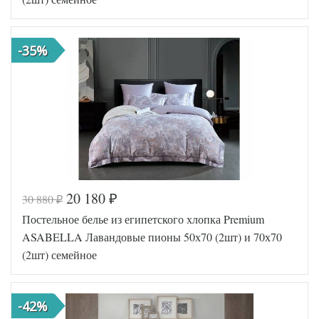
хлопок
Размер
240х260
простыни
Размер
50х70
-35%
наволочек
(2шт)
Asabella
Производитель
(Китай)
20 180
30 880
₽
₽
Код товара
577-186
Постельное белье из египетского хлопка Premium
2232-2OSP/
Артикул
a
ASABELLA Лавандовые пионы 50х70 (2шт) и 70х70
Египетский
Ткань
(2шт) семейное
хлопок
Размер
240х260
простыни
Размер
50х70
-42%
наволочек
(2шт)