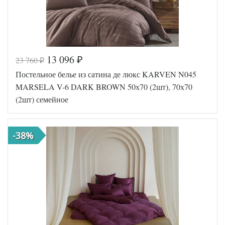
13 096
23 760
₽
₽
Код товара
516-157
Постельное белье из сатина де люкс KARVEN N045
TT1644
Артикул
4
MARSELA V-6 DARK BROWN 50х70 (2шт), 70х70
Ткань
Сатин
(2шт) семейное
Размер
160х210
пододеяльника
(2шт)
Размер
220х245
простыни
-38%
Размер
50х70
наволочек
(2шт)
Tango
Производитель
(Китай)