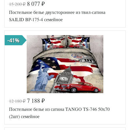
8 077
15 200
₽
₽
Код товара
570-640
Постельное белье двухстороннее из твил-сатина
FIR12565
Артикул
00011268
SAILID BP-175-4 семейное
Сатин с
Ткань
вышивкой
Размер
160х220
пододеяльника
(2шт)
-41%
Размер
245х260
простыни
50х70
Размер
(2шт),
наволочек
70х70
(2шт)
Karven
Производитель
(Турция)
7 188
12 180
₽
₽
Код товара
575-477
Постельное белье из сатина TANGO TS-746 50х70
SLD-BP
Артикул
-175-4
(2шт) семейное
Ткань
Твил
Размер
150х215