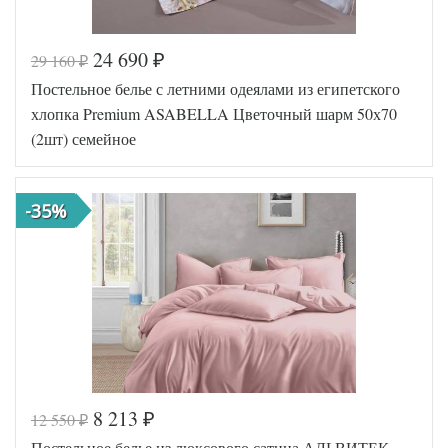
24 690
29 160
₽
₽
Код товара
576-062
Постельное белье с летними одеялами из египетского
TT1218
Артикул
65
хлопка Premium ASABELLA Цветочный шарм 50х70
Ткань
Твил
(2шт) семейное
Размер
230х250
простыни
Размер
50х70
наволочек
(2шт)
-35%
Tango
Производитель
(Китай)
8 213
12 550
₽
₽
Код товара
577-075
Постельное белье из люксового сатина АЛЬВИТЕК