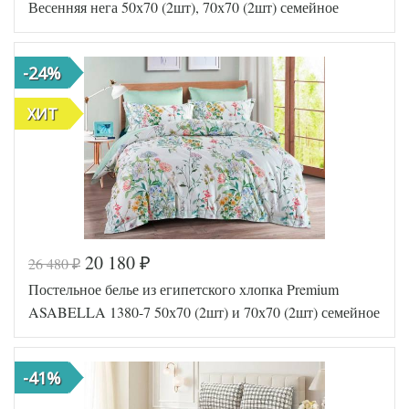
Весенняя нега 50х70 (2шт), 70х70 (2шт) семейное
Ткань
Сатин
Размер
150х210
пододеяльника
(2шт)
-24%
Размер
230х250
простыни
50х70
ХИТ
Размер
(2шт),
наволочек
70х70
(2шт)
АльВиТек
Производитель
(Россия)
20 180
26 480
₽
₽
Код товара
577-168
Постельное белье из египетского хлопка Premium
Артикул
2220-7/a
Фланель-
ASABELLA 1380-7 50х70 (2шт) и 70х70 (2шт) семейное
Ткань
Тенсел
Размер
160х220
пододеяльника
(2шт)
-41%
Размер
240х260
простыни