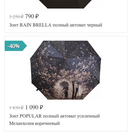
790
3 250
₽
₽
Код товара
577-069
Зонт RAIN BRELLA полный автомат черный
Артикул
236S-UM
Popular
Производитель
(Голландия)
-40%
1 090
1 830
₽
₽
Код товара
577-065
Зонт POPULAR полный автомат усиленный
Артикул
M1002-CH
Rain Brella
Меланхолия коричневый
Производитель
(Голландия)