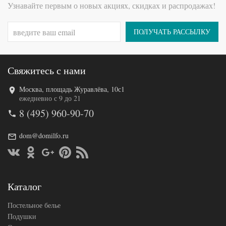
Узнавайте первым о новых акциях, скидках и распродажах!
ПОЛУЧАТЬ РАССЫЛКУ
Свяжитесь с нами
Код товара
577-061
130-0202
Артикул
Москва, площадь Журавлёва, 10с1
6
ежедневно с 9 до 21
Steki
Производитель
Ame
8 (495) 960-90-70
(Япония)
dom@domilfo.ru
Каталог
Постельное белье
Подушки