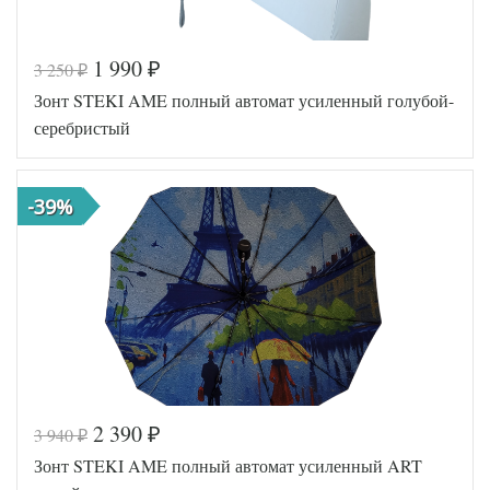
1 990
3 250
₽
₽
Код товара
577-062
Зонт STEKI AME полный автомат усиленный голубой-
112-0188
Артикул
5
серебристый
Steki
Производитель
Ame
(Япония)
-39%
2 390
3 940
₽
₽
Код товара
577-060
Зонт STEKI AME полный автомат усиленный ART
130-0202
Артикул
5