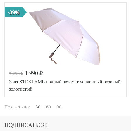
-39%
1 990
3 250
₽
₽
Код товара
577-066
Зонт STEKI AME полный автомат усиленный розовый-
Артикул
236S-MK
Popular
золотистый
Производитель
(Голландия)
Показать по:
30
60
90
ПОДПИСАТЬСЯ!