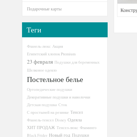
Подарочные карты
Констр
Теги
Фланель-люкс
Акция
Египетский хлопок Premium
23 февраля
Подушки для беременных
Шелковое одеяло
Постельное белье
Ортопедические подушки
Декоративные подушки и наволочки
Детская подушка
Сток
Тенсел
С простыней на резинке
Одеяла
Фланель-тенсел
Disney
ХИТ ПРОДАЖ
Тенсел-люкс
Фламинго
Новый год
Подушки
Black Friday