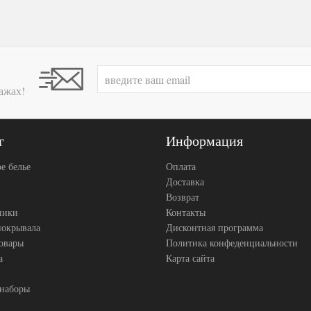
ажах!
г
Информация
е белье
Оплата
Доставка
Возврат
ники
Контакты
покрывала
Дисконтная программа
товары
Политика конфеденциальности
а
Карта сайта
 наборы