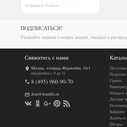
14 февраля
Фланель
ПОДПИСАТЬСЯ!
Узнавайте первым о новых акциях, скидках и распрод
Свяжитесь с нами
Катало
Москва, площадь Журавлёва, 10с1
Постельно
ежедневно с 9 до 21
Подушки
8 (495) 960-90-70
Одеяла
Наматрас
Пледы и 
dom@domilfo.ru
Детские 
Полотенц
Коврики
Халаты и
Шторы