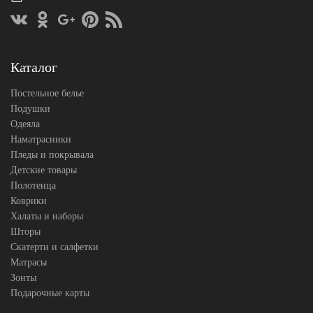
150х200
пододеяльника
Размер
180х230
простыни
Размер
70х70
наволочек
(2шт)
Каталог
Tango
Производитель
(Китай)
Постельное белье
Подушки
Одеяла
Наматрасники
Пледы и покрывала
Детские товары
Полотенца
Коврики
Халаты и наборы
Шторы
Скатерти и салфетки
Матрасы
Зонты
Подарочные карты