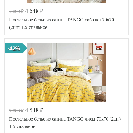
4 548
7 800
₽
₽
Код товара
552-101
Постельное белье из сатина TANGO собачки 70х70
TT9854
Артикул
5
(2шт) 1,5-спальное
Ткань
Сатин
Размер
150х200
пододеяльника
-42%
Размер
180х230
простыни
50х70
Размер
(1шт),
наволочек
70х70
(1шт)
Tango
Производитель
(Китай)
4 548
7 800
₽
₽
Код товара
578-359
Постельное белье из сатина TANGO лисы 70х70 (2шт)
TT1248
Артикул
24
1,5-спальное
Ткань
Сатин