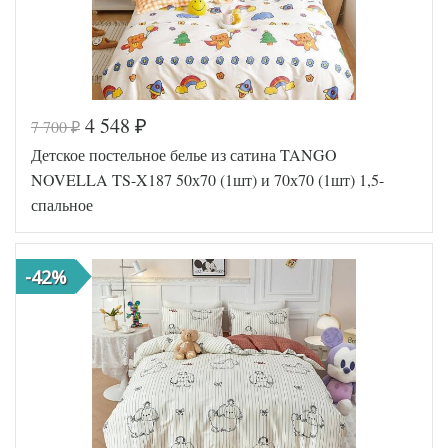
4 548
7 700
₽
₽
Код товара
552-084
Детское постельное белье из сатина TANGO
TT9852
Артикул
8
NOVELLA TS-X187 50х70 (1шт) и 70х70 (1шт) 1,5-
Ткань
Сатин
спальное
Размер
150х200
пододеяльника
Размер
180х230
простыни
-42%
50х70
Размер
(1шт),
наволочек
70х70
(1шт)
Tango
Производитель
(Китай)