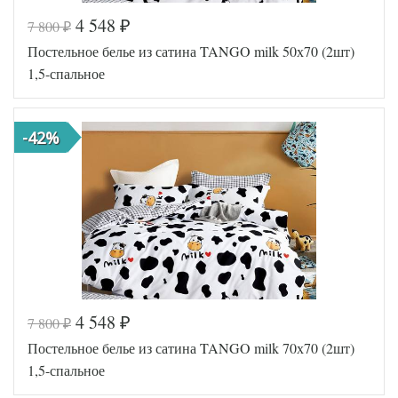
4 548
7 800
₽
₽
Код товара
578-438
Постельное белье из сатина TANGO milk 50х70 (2шт)
TT1248
Артикул
10
1,5-спальное
Ткань
Сатин
Размер
150х200
пододеяльника
-42%
Размер
180х230
простыни
Размер
70х70
наволочек
(2шт)
Tango
Производитель
(Китай)
4 548
7 800
₽
₽
Код товара
578-339
Постельное белье из сатина TANGO milk 70х70 (2шт)
TT1247
Артикул
77
1,5-спальное
Ткань
Сатин