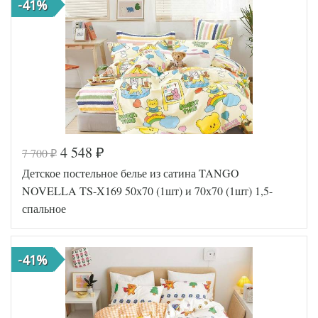
-41%
4 548
7 700
₽
₽
Код товара
578-437
Детское постельное белье из сатина TANGO
TT1247
Артикул
95
NOVELLA TS-X169 50х70 (1шт) и 70х70 (1шт) 1,5-
Ткань
Сатин
спальное
Размер
150х200
пододеяльника
Размер
180х230
простыни
-41%
Размер
50х70
наволочек
(2шт)
Tango
Производитель
(Китай)