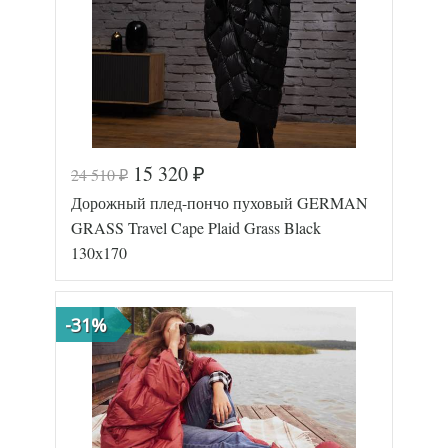
15 320
24 510
₽
₽
Код товара
577-572
Дорожный плед-пончо пуховый GERMAN
GG-23131
Артикул
7
GRASS Travel Cape Plaid Grass Black
Размер пледа/
130х170
130х170
покрывала
Лаке/
Ткань
Батист
German
-31%
Производитель
Grass
(Австрия)