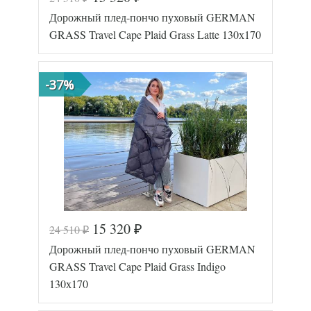
Код товара
577-725
Дорожный плед-пончо пуховый GERMAN
GG-26131
Артикул
7
GRASS Travel Cape Plaid Grass Latte 130х170
Размер пледа/
130х170
покрывала
Лаке/
Ткань
Батист
-37%
German
Производитель
Grass
(Австрия)
15 320
24 510
₽
₽
Код товара
577-726
Дорожный плед-пончо пуховый GERMAN
GG-25131
Артикул
7
GRASS Travel Cape Plaid Grass Indigo
Размер пледа/
130х170
130х170
покрывала
Лаке/
Ткань