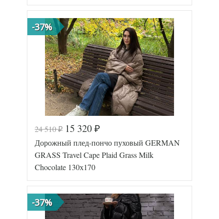
-37%
15 320
24 510
₽
₽
Код товара
577-569
Дорожный плед-пончо пуховый GERMAN
GG-54413
Артикул
17
GRASS Travel Cape Plaid Grass Milk
Размер пледа/
130х170
Chocolate 130х170
покрывала
Лаке/
Ткань
Батист
German
-37%
Производитель
Grass
(Австрия)