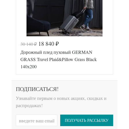
18 840
30 140
₽
₽
Код товара
577-730
Дорожный плед пуховый GERMAN
GG-94131
Артикул
7
GRASS Travel Plaid&Pillow Grass Black
Размер пледа/
130х170
140х200
покрывала
Лаке/
Ткань
Батист
German
ПОДПИСАТЬСЯ!
Производитель
Grass
(Австрия)
Узнавайте первым о новых акциях, скидках и
распродажах!
ПОЛУЧАТЬ РАССЫЛКУ