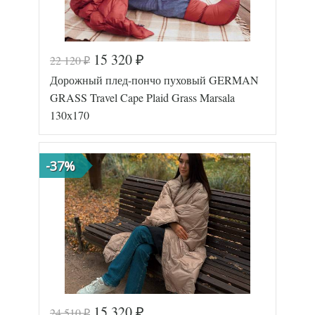
15 320
22 120
₽
₽
Код товара
577-582
Дорожный плед-пончо пуховый GERMAN
GG-44413
Артикул
17
GRASS Travel Cape Plaid Grass Marsala
Размер пледа/
130х170
130х170
покрывала
Лаке/
Ткань
Батист
German
-37%
Производитель
Grass
(Австрия)
15 320
24 510
₽
₽