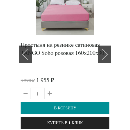
Простыня на резинке сатиновая
Пос
TANGO Soho розовая 160х200х30
хл
(4ш
1 955
3 370
23 
₽
₽
В КОРЗИНУ
КУПИТЬ В 1 КЛИК