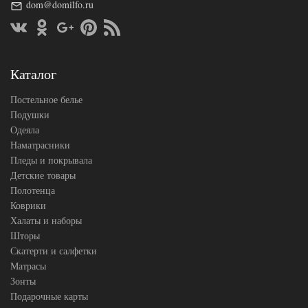
Размер
dom@domilfo.ru
50х90 (2шт)
наволочек
German Grass
Производитель
(Австрия)
Каталог
Постельное белье
Подушки
Одеяла
Наматрасники
Пледы и покрывала
Детские товары
Полотенца
Коврики
Халаты и наборы
Шторы
Скатерти и салфетки
Матрасы
Зонты
Подарочные карты