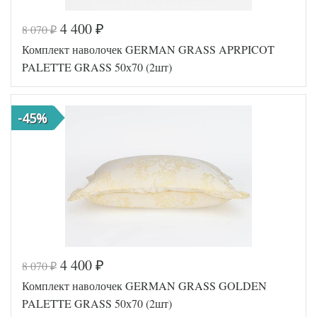
4 400
8 070
₽
₽
Код товара
574-886
Комплект наволочек GERMAN GRASS APRPICOT
Артикул
GG-455070
Мако-сатин
PALETTE GRASS 50х70 (2шт)
Ткань
жаккардовый
Размер
50х70 (2шт)
наволочек
-45%
German Grass
Производитель
(Австрия)
4 400
8 070
₽
₽
Код товара
574-873
Комплект наволочек GERMAN GRASS GOLDEN
Артикул
GG-405070
Мако-сатин
PALETTE GRASS 50х70 (2шт)
Ткань
жаккардовый