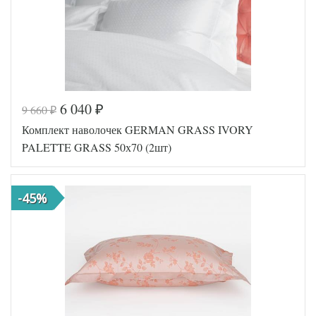
6 040
9 660
₽
₽
Код товара
574-893
Комплект наволочек GERMAN GRASS IVORY
Артикул
GG-465070
Мако-сатин
PALETTE GRASS 50х70 (2шт)
Ткань
жаккардовый
Размер
50х70 (2шт)
наволочек
-45%
German Grass
Производитель
(Австрия)