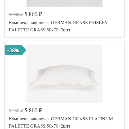
5 860
9 380
₽
₽
Код товара
574-884
Комплект наволочек GERMAN GRASS PAISLEY
Артикул
GG-305070
Мако-сатин
PALETTE GRASS 50х70 (2шт)
Ткань
жаккардовый
Размер
50х70 (2шт)
наволочек
-38%
German Grass
Производитель
(Австрия)
5 860
9 380
₽
₽
Код товара
574-888
Комплект наволочек GERMAN GRASS PLATINUM
Артикул
GG-325070
Мако-сатин
PALETTE GRASS 50х70 (2шт)
Ткань