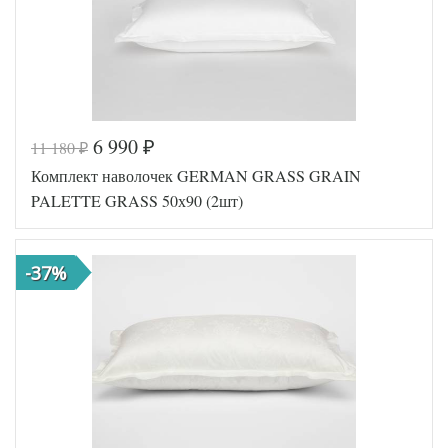
6 990
11 180
₽
₽
Код товара
574-880
Комплект наволочек GERMAN GRASS GRAIN
Артикул
GG-345090
Мако-сатин
PALETTE GRASS 50х90 (2шт)
Ткань
жаккардовый
Размер
50х90 (2шт)
наволочек
-37%
German Grass
Производитель
(Австрия)