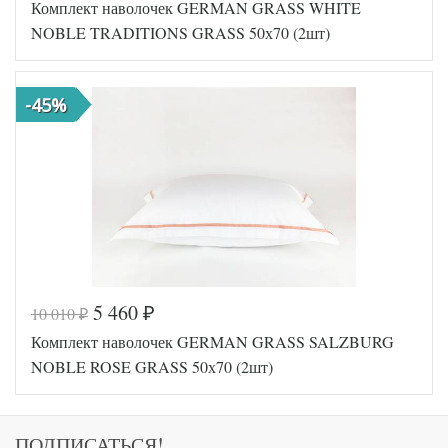
Комплект наволочек GERMAN GRASS WHITE
GG-12707
Артикул
0
NOBLE TRADITIONS GRASS 50х70 (2шт)
Ткань
Сатин
Размер
70х70
наволочек
(2шт)
-45%
German
Производитель
Grass
(Австрия)
Код товара
561-675
Артикул
GG-55070
Ткань
Сатин
Размер
50х70
наволочек
(2шт)
5 460
10 010
German
₽
₽
Производитель
Grass
Комплект наволочек GERMAN GRASS SALZBURG
(Австрия)
NOBLE ROSE GRASS 50х70 (2шт)
ПОДПИСАТЬСЯ!