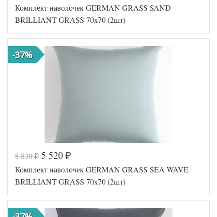
Комплект наволочек GERMAN GRASS SAND
GG-18707
Артикул
0
BRILLIANT GRASS 70х70 (2шт)
Ткань
Сатин
Размер
70х70
наволочек
(2шт)
-37%
German
Производитель
Grass
(Австрия)
5 520
8 830
₽
₽
Код товара
561-651
Комплект наволочек GERMAN GRASS SEA WAVE
GG-25707
Артикул
0
BRILLIANT GRASS 70х70 (2шт)
Ткань
Сатин
Размер
70х70
наволочек
(2шт)
-37%
German