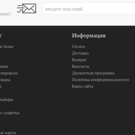
ажах!
г
Информация
е белье
Оплата
Доставка
Возврат
ники
Контакты
покрывала
Дисконтная программа
товары
Политика конфеденциальности
а
Карта сайта
 наборы
и салфетки
ые карты