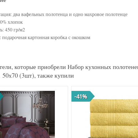
ация: два вафельных полотенца и одно махровое полотенце
00% хлопок
ь: 450 гр/м2
: подарочная картонная коробка с окошком
тели, которые приобрели Набор кухонных полот
 50х70 (3шт), также купили
-41%