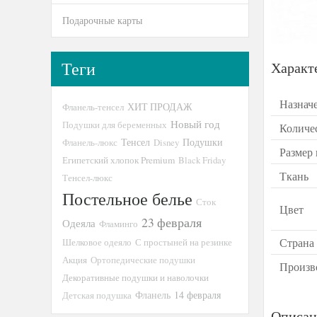
Подарочные карты
Теги
Характ
Назнач
ХИТ ПРОДАЖ
Фланель-тенсел
Новый год
Подушки для беременных
Количе
Тенсел
Подушки
Фланель-люкс
Disney
Размер
Египетский хлопок Premium
Black Friday
Ткань
Тенсел-люкс
Постельное белье
Сток
Цвет
23 февраля
Одеяла
Фламинго
Страна
Шелковое одеяло
С простыней на резинке
Акция
Ортопедические подушки
Произв
Декоративные подушки и наволочки
14 февраля
Детская подушка
Фланель
Описан