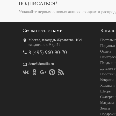
ПОДПИСАТЬСЯ!
Узнавайте первым о новых акциях, скидках и распрод
Свяжитесь с нами
Катало
Москва, площадь Журавлёва, 10с1
Постельно
ежедневно с 9 до 21
Подушки
8 (495) 960-90-70
Одеяла
Наматрас
Пледы и 
dom@domilfo.ru
Детские 
Полотенц
Коврики
Халаты и
Шторы
Скатерти 
Матрасы
Зонты
Подарочн