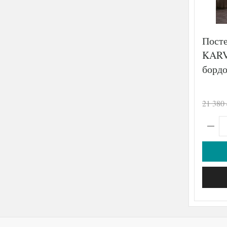
Посте
KARV
бордо
21 380