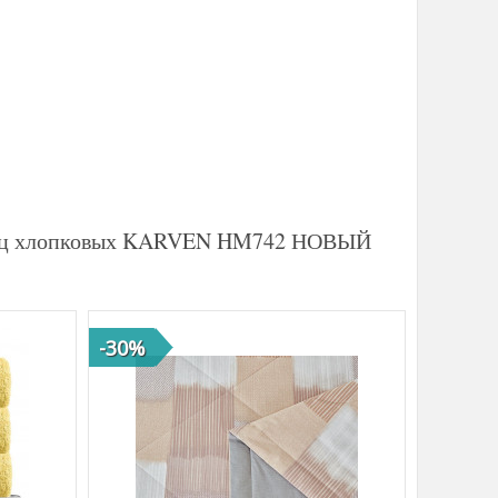
енец хлопковых KARVEN HM742 НОВЫЙ
-30%
-41%