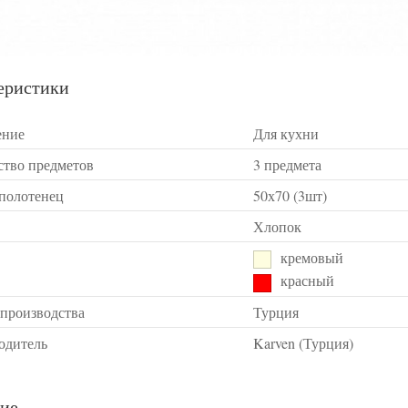
еристики
ение
Для кухни
ство предметов
3 предмета
 полотенец
50х70 (3шт)
Хлопок
кремовый
красный
 производства
Турция
одитель
Karven (Турция)
ие