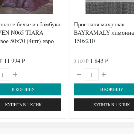
льное белье из бамбука
Простыня махровая
EN N065 TIARA
BAYRAMALY лимонна
вое 50х70 (4шт) евро
150х210
11 994
1 843
3 100
₽
₽
₽
₽
В КОРЗИНУ
В КОРЗИНУ
КУПИТЬ В 1 КЛИК
КУПИТЬ В 1 КЛИК