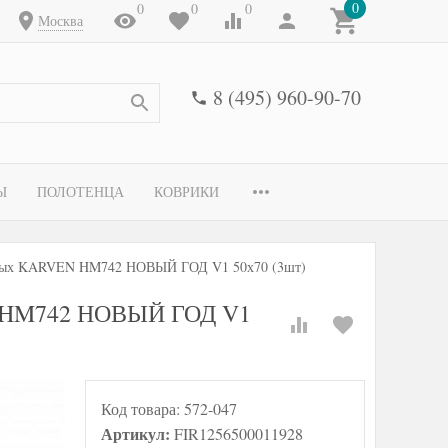
0
0
0
0
Москва
8 (495) 960-90-70
Ы
ПОЛОТЕНЦА
КОВРИКИ
овых KARVEN HM742 НОВЫЙ ГОД V1 50х70 (3шт)
N HM742 НОВЫЙ ГОД V1
Код товара:
572-047
Артикул:
FIR1256500011928