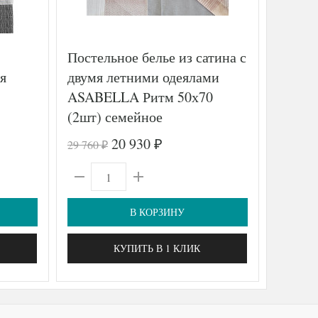
Постельное белье из сатина с
Постел
я
двумя летними одеялами
TANGO
ASABELLA Ритм 50х70
2-спал
(2шт) семейное
20 930
29 760
9 270
₽
₽
₽
В КОРЗИНУ
КУПИТЬ В 1 КЛИК