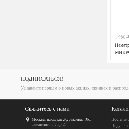
1 980
₽
Намат
МИКРО
ПОДПИСАТЬСЯ!
Узнавайте первым о новых акциях, скидках и распрод
Свяжитесь с нами
Катало
Москва, площадь Журавлёва, 10с1
Постельно
ежедневно с 9 до 21
Подушки