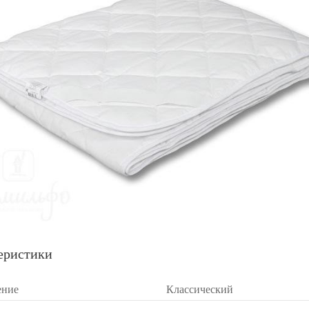
еристики
ение
Классический