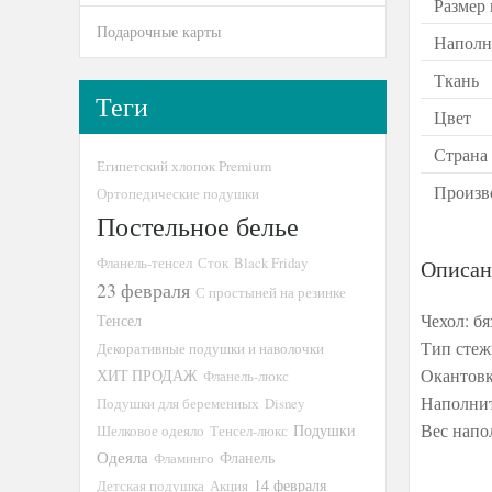
Размер
Подарочные карты
Наполн
Ткань
Теги
Цвет
Страна
Египетский хлопок Premium
Произв
Ортопедические подушки
Постельное белье
Фланель-тенсел
Сток
Black Friday
Описан
23 февраля
С простыней на резинке
Чехол: бя
Тенсел
Тип стеж
Декоративные подушки и наволочки
Окантовк
ХИТ ПРОДАЖ
Фланель-люкс
Наполнит
Подушки для беременных
Disney
Вес напо
Подушки
Шелковое одеяло
Тенсел-люкс
Одеяла
Фламинго
Фланель
14 февраля
Детская подушка
Акция