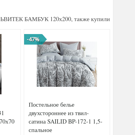
АЛЬВИТЕК БАМБУК 120х200, также купили
-47%
-39%
Постельное белье
Просты
31
двухстороннее из твил-
страй
 70х70
сатина SAILID BP-172-1 1,5-
P935 л
спальное
навол