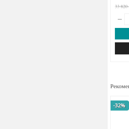
33 820
Рекоме
-32%