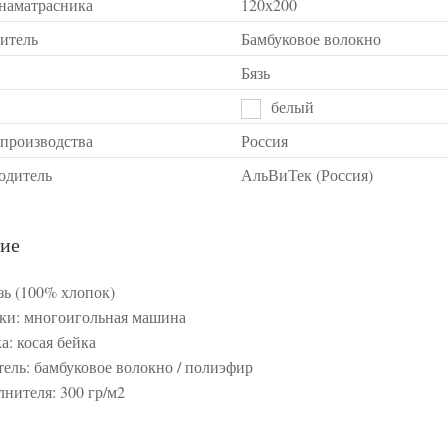
 наматрасника
120х200
итель
Бамбуковое волокно
Бязь
белый
 производства
Россия
одитель
АльВиТек (Россия)
ие
зь (100% хлопок)
ки: многоигольная машина
а: косая бейка
ель: бамбуковое волокно / полиэфир
лнителя: 300 гр/м2