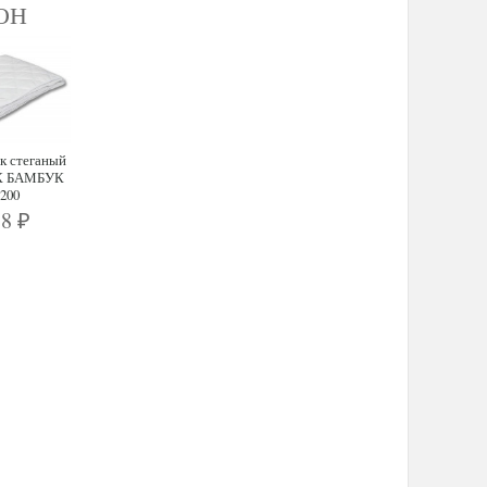
ОН
к стеганый
К БАМБУК
200
88
₽