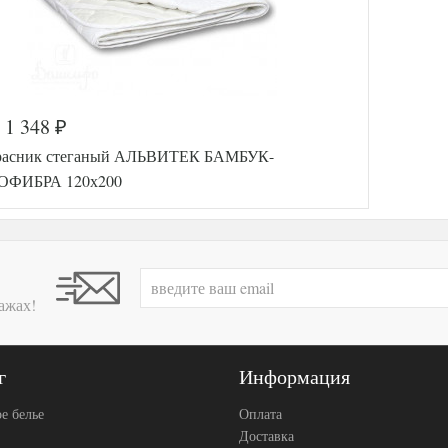
1 348
₽
расник стеганый АЛЬВИТЕК БАМБУК-
ФИБРА 120х200
ажах!
г
Информация
е белье
Оплата
Доставка