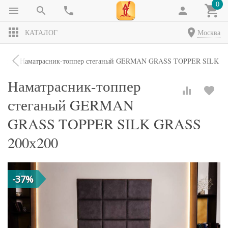
0
КАТАЛОГ
Москва
ики
Наматрасник-топпер стеганый GERMAN GRASS TOPPER SILK G
Наматрасник-топпер
стеганый GERMAN
GRASS TOPPER SILK GRASS
200х200
-37%