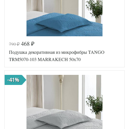
468
790
₽
₽
Код товара
573-017
Подушка декоративная из микрофибры TANGO
Артикул
TT114610
Размер
TRM5070-103 MARRAKECH 50х70
50х70
подушки
Наполнитель
Синтепон
Ткань
Микрофибра
-41%
Tango
Производитель
(Китай)