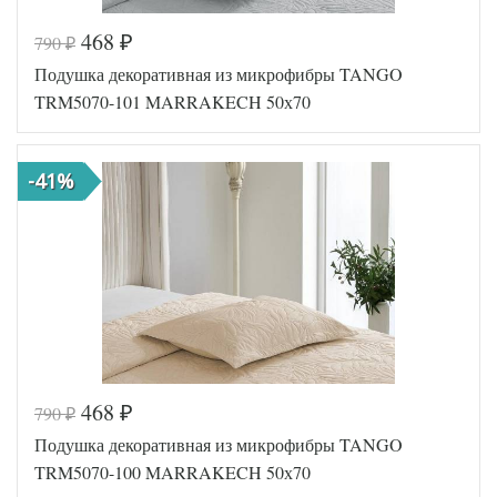
468
790
₽
₽
Код товара
573-016
Подушка декоративная из микрофибры TANGO
Артикул
TT114609
Размер
TRM5070-101 MARRAKECH 50х70
50х70
подушки
Наполнитель
Синтепон
Ткань
Микрофибра
-41%
Tango
Производитель
(Китай)
468
790
₽
₽
Код товара
573-014
Подушка декоративная из микрофибры TANGO
Артикул
TT114607
Размер
TRM5070-100 MARRAKECH 50х70
50х70
подушки