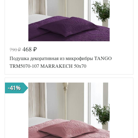
468
790
₽
₽
Код товара
573-021
Подушка декоративная из микрофибры TANGO
Артикул
TT114614
Размер
TRM5070-107 MARRAKECH 50х70
50х70
подушки
Наполнитель
Синтепон
Ткань
Микрофибра
-41%
Tango
Производитель
(Китай)