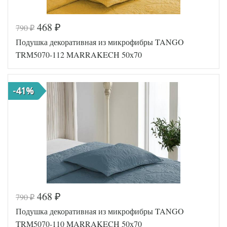
468
790
₽
₽
Код товара
573-015
Подушка декоративная из микрофибры TANGO
Артикул
TT114608
Размер
TRM5070-112 MARRAKECH 50х70
50х70
подушки
Наполнитель
Синтепон
Ткань
Микрофибра
-41%
Tango
Производитель
(Китай)
468
790
₽
₽
Код товара
573-025
Подушка декоративная из микрофибры TANGO
Артикул
TT114618
Размер
TRM5070-110 MARRAKECH 50х70
50х70