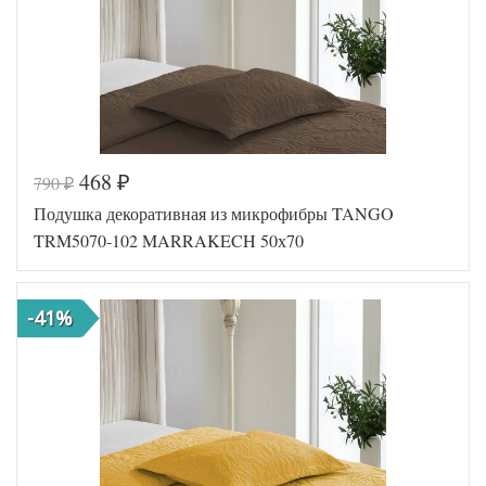
468
790
₽
₽
Код товара
328-900
Подушка декоративная из микрофибры TANGO
Артикул
P-3/a
Плотность
Средняя
TRM5070-102 MARRAKECH 50х70
Размер
45х45
подушки
Наполнитель
Холлофайбер
-41%
Ткань
Хлопок
Asabella
Производитель
(Китай)