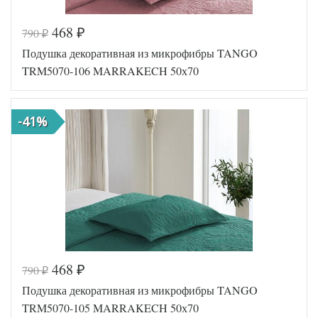
468
790
₽
₽
Код товара
573-020
Подушка декоративная из микрофибры TANGO
Артикул
TT114613
Размер
TRM5070-106 MARRAKECH 50х70
50х70
подушки
Наполнитель
Синтепон
Ткань
Микрофибра
-41%
Tango
Производитель
(Китай)
468
790
₽
₽
Код товара
573-019
Подушка декоративная из микрофибры TANGO
Артикул
TT114612
Размер
TRM5070-105 MARRAKECH 50х70
50х70
подушки