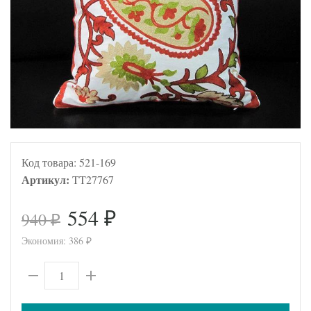
Код товара:
521-169
Артикул:
TT27767
554
940
₽
₽
Экономия:
386
₽