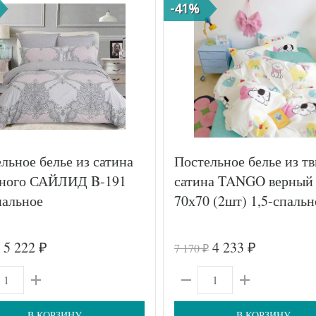
-41%
льное белье из сатина
Постельное белье из тв
тного САЙЛИД B-191
сатина TANGO верный 
пальное
70х70 (2шт) 1,5-спальн
5 222
4 233
7 170
₽
₽
₽
В КОРЗИНУ
В КОРЗИНУ