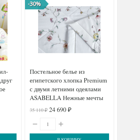
-30%
-38%
ил-
Постельное белье из
Посте
друг
египетского хлопка Premium
GRASS
ое
с двумя летними одеялами
GRASS
ASABELLA Нежные мечты
50х70 (2шт) семейное
24 690
35 110
192 720
₽
₽
В КОРЗИНУ