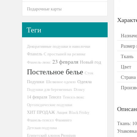
Подарочные карты
Характ
Теги
Назнач
Размер
Декоративные подушки и наволочки
Фланель
С простыней на резинке
Ткань
23 февраля
Новый год
Фланель-люкс
Цвет
Постельное белье
Сток
Страна
Подушки
Одеяла
Шелковое одеяло
Произв
Подушки для беременных
Disney
14 февраля
Тенсел
Тенсел-люкс
Ортопедические подушки
Описан
ХИТ ПРОДАЖ
Акция
Black Friday
Фланель-тенсел
Фламинго
Ткань: 1
Детская подушка
Упаковка
Египетский хлопок Premium