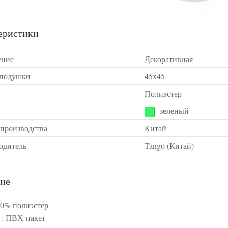
еристики
ение
Декоративная
 подушки
45х45
Полиэстер
зеленый
 производства
Китай
одитель
Tango (Китай)
ие
00% полиэстер
 : ПВХ-пакет