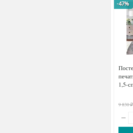
-47%
Посте
печа
1,5-с
9 830
₽