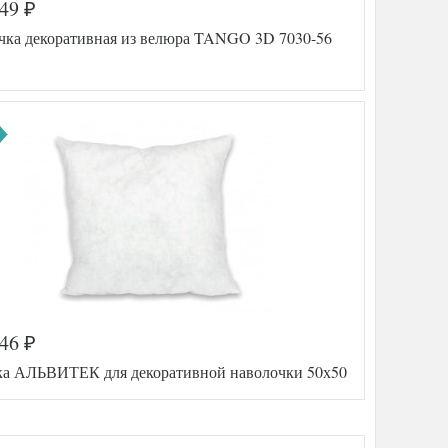
349
₽
чка декоративная из велюра TANGO 3D 7030-56
346
₽
а
521-137
а АЛЬВИТЕК для декоративной наволочки 50х50
TT5414
7
45х45
Велюр