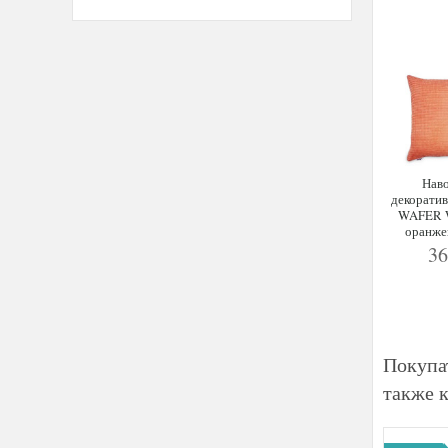
Нав
декорати
WAFER W
оранже
3
Покупа
также 