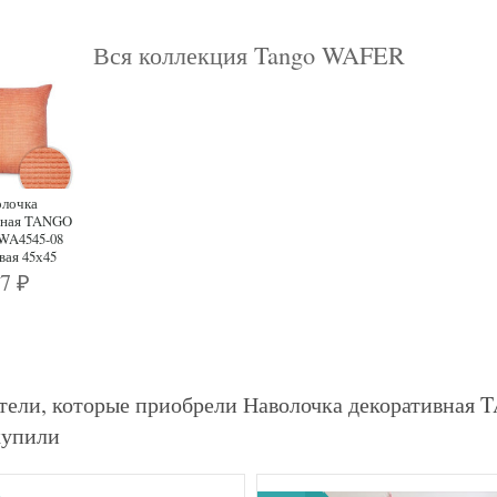
Вся коллекция Tango WAFER
олочка
вная TANGO
A4545-08
вая 45х45
67
₽
тели, которые приобрели Наволочка декоративная
купили