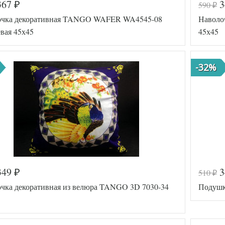
367
590
₽
₽
очка декоративная TANGO WAFER WA4545-08
Наволо
вая 45х45
45х45
-32%
349
510
₽
₽
а
542-881
Код товар
чка декоративная из велюра TANGO 3D 7030-34
Подушк
TT69788
Артикул
45х45
Размер
подушки
Полиэстер
Ткань