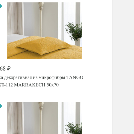
Tango
тель
(Китай)
а
332-000
468
₽
AL20006415
64693
а декоративная из микрофибры TANGO
Упругая
70-112 MARRAKECH 50х70
50х50
ель
Холлофайбер
Спандбонд
АльВиТек
тель
(Россия)