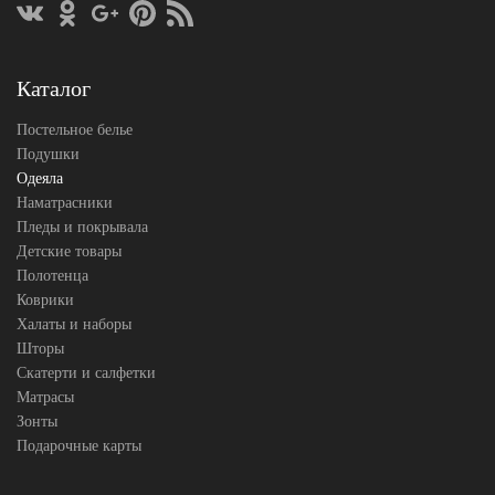
Сезонность
Теплое
Гусиный
Наполнитель
пух
Ткань
Сатин
Каталог
Легкие
Производитель
Сны
Постельное белье
(Россия)
Подушки
Одеяла
Наматрасники
Пледы и покрывала
Детские товары
Полотенца
Коврики
Халаты и наборы
Шторы
Скатерти и салфетки
Матрасы
Зонты
Подарочные карты