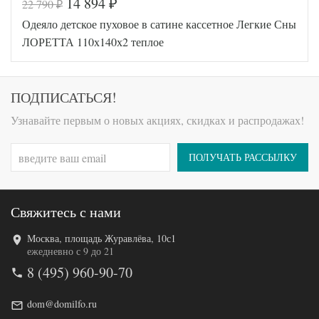
14 894
22 790
₽
₽
Код товара
520-953
Одеяло детское пуховое в сатине кассетное Легкие Сны
AGD-11
Артикул
0(16)02-
ЛОРЕТТА 110х140х2 теплое
ЛЭ
Ширина х
110х140
Длина
(ясли)
Сезонность
Теплое
ПОДПИСАТЬСЯ!
Гусиный
Наполнитель
пух
Узнавайте первым о новых акциях, скидках и распродажах!
Ткань
Тик
Легкие
Производитель
Сны
ПОЛУЧАТЬ РАССЫЛКУ
(Россия)
Свяжитесь с нами
Москва, площадь Журавлёва, 10с1
Код товара
520-959
ежедневно с 9 до 21
AGD-11
8 (495) 960-90-70
Артикул
0(17)03-
ЭБ
Ширина х
110х140
dom@domilfo.ru
Длина
(ясли)