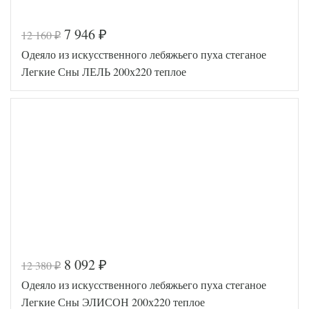
7 946
12 160
₽
₽
Код товара
575-717
Одеяло из искусственного лебяжьего пуха стеганое
BP4671457
Артикул
57385
Легкие Сны ЛЕЛЬ 200х220 теплое
Ширина х
200х220
Длина
(евро)
Сезонность
Теплое
Верблюжья
-35%
Наполнитель
шерсть
Ткань
Тик
Belpol
Производитель
(Россия)
8 092
12 380
₽
₽
Код товара
517-594
Одеяло из искусственного лебяжьего пуха стеганое
AGD-200(42)0
Артикул
2-ЛП
Легкие Сны ЭЛИСОН 200х220 теплое