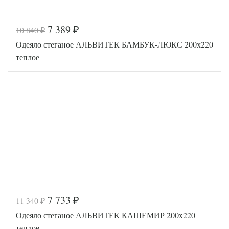
7 389
10 840
₽
₽
Код товара
547-365
Одеяло стеганое АЛЬВИТЕК БАМБУК-ЛЮКС 200х220
BP463004657
Артикул
1422
теплое
Ширина х
200х220
Длина
(евро)
Сезонность
Теплое
Наполнитель
Термофайбер
-32%
Ткань
Сатин
Belpol
Производитель
(Россия)
7 733
11 340
₽
₽
Код товара
517-841
Одеяло стеганое АЛЬВИТЕК КАШЕМИР 200x220
AL4607048
Артикул
009758
теплое