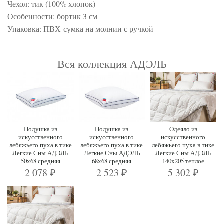
Чехол: тик (100% хлопок)
Особенности: бортик 3 см
Упаковка: ПВХ-сумка на молнии с ручкой
Вся коллекция АДЭЛЬ
Подушка из
Подушка из
Одеяло из
искусственного
искусственного
искусственного
лебяжьего пуха в тике
лебяжьего пуха в тике
лебяжьего пуха в тике
Легкие Сны АДЭЛЬ
Легкие Сны АДЭЛЬ
Легкие Сны АДЭЛЬ
50х68 средняя
68х68 средняя
140х205 теплое
2 078
2 523
5 302
₽
₽
₽