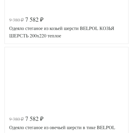
7 582
9 380
₽
₽
Код товара
517-587
Одеяло стеганое из козьей шерсти BELPOL КОЗЬЯ
AGD-200(3
Артикул
0)02-ВШ
ШЕРСТЬ 200х220 теплое
Ширина х
200х220
Длина
(евро)
Сезонность
Теплое
Верблюжья
-19%
Наполнитель
шерсть /
Полиэфир
Ткань
Тик
Легкие
Производитель
Сны
(Россия)
7 582
9 380
₽
₽
Код товара
547-286
Одеяло стеганое из овечьей шерсти в тике BELPOL
BP4607
Артикул
1457571