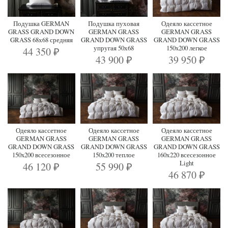
Подушка GERMAN
Подушка пуховая
Одеяло кассетное
GRASS GRAND DOWN
GERMAN GRASS
GERMAN GRASS
GRASS 68х68 средняя
GRAND DOWN GRASS
GRAND DOWN GRASS
упругая 50х68
150x200 легкое
44 350
₽
43 900
39 950
₽
₽
Одеяло кассетное
Одеяло кассетное
Одеяло кассетное
GERMAN GRASS
GERMAN GRASS
GERMAN GRASS
GRAND DOWN GRASS
GRAND DOWN GRASS
GRAND DOWN GRASS
150x200 всесезонное
150x200 теплое
160х220 всесезонное
Light
46 120
55 990
₽
₽
46 870
₽