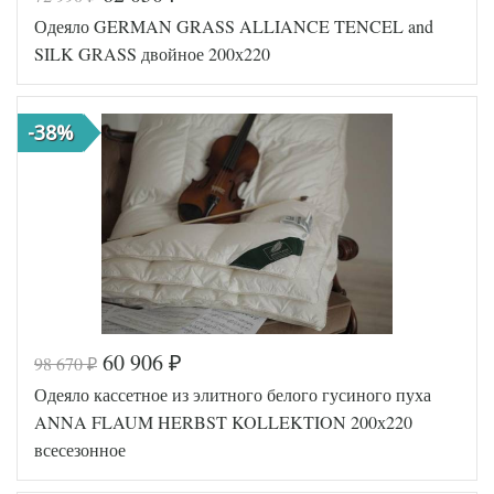
Код товара
574-811
Одеяло GERMAN GRASS ALLIANCE TENCEL and
Артикул
GG-321532022
Ширина х
SILK GRASS двойное 200х220
200х220 (евро)
Длина
Легкое,
Всесезонное,
Сезонность
Теплое,
-38%
Регулируемое
Гусиный пух /
Наполнитель
Кашемир
Мако-сатин
Ткань
пуходержащий
German Grass
Производитель
(Австрия)
60 906
98 670
₽
₽
Код товара
574-851
Одеяло кассетное из элитного белого гусиного пуха
GG-972973202
Артикул
2
ANNA FLAUM HERBST KOLLEKTION 200х220
Ширина х
200х220 (евро)
всесезонное
Длина
Легкое,