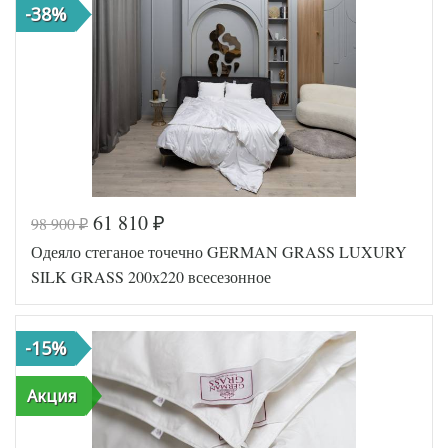
-38%
61 810
98 900
₽
₽
Одеяло стеганое точечно GERMAN GRASS LUXURY
SILK GRASS 200х220 всесезонное
-15%
Акция