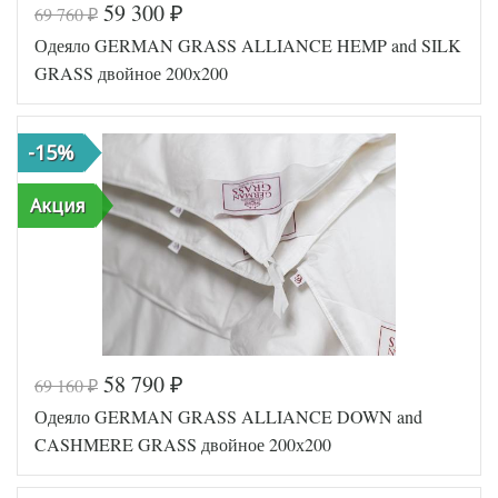
59 300
69 760
₽
₽
Код товара
574-867
Одеяло GERMAN GRASS ALLIANCE HEMP and SILK
Артикул
GG-989732022
Ширина х
GRASS двойное 200х200
200х220 (евро)
Длина
Легкое,
Всесезонное,
Сезонность
Теплое,
-15%
Регулируемое
Шелк /
Наполнитель
Акция
Конопля
Мако-сатин
Ткань
пуходержащий
German Grass
Производитель
(Австрия)
58 790
69 160
₽
₽
Код товара
574-866
Одеяло GERMAN GRASS ALLIANCE DOWN and
Артикул
GG-989732020
Ширина х
CASHMERE GRASS двойное 200х200
200х200 (евро)
Длина
Легкое,