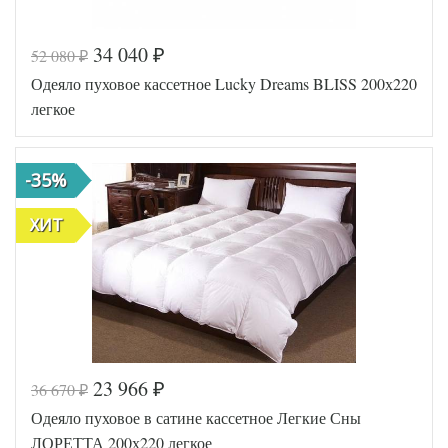
34 040
52 080
₽
₽
Код товара
546-863
Одеяло пуховое кассетное Lucky Dreams BLISS 200х220
Артикул
GG-98141
Ширина х
200х220
легкое
Длина
(евро)
Сезонность
Легкое
Конопля /
Наполнитель
-35%
Лен
Ткань
Батист
German
ХИТ
Производитель
Grass
(Австрия)
23 966
36 670
₽
₽
Код товара
517-641
Одеяло пуховое в сатине кассетное Легкие Сны
AGD-Л
Артикул
ДО-200
ЛОРЕТТА 200х220 легкое