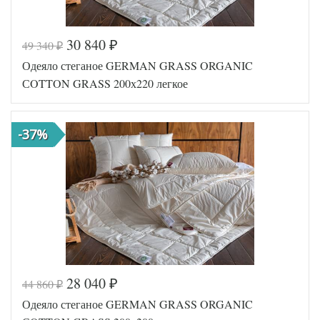
30 840
49 340
₽
₽
Код товара
543-592
Одеяло стеганое GERMAN GRASS ORGANIC
Артикул
GG-64191
Ширина х
СOTTON GRASS 200х220 легкое
200х200 (евро)
Длина
Сезонность
Легкое
Верблюжий
Наполнитель
-37%
пух
Сатин
Ткань
пуходержащий
German Grass
Производитель
(Австрия)
28 040
44 860
₽
₽
Код товара
546-871
Одеяло стеганое GERMAN GRASS ORGANIC
Артикул
GG-99141
Ширина х
200х220