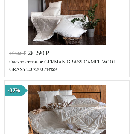
28 290
45 260
₽
₽
Код товара
546-861
Одеяло стеганое GERMAN GRASS CAMEL WOOL
Артикул
GG-98191
Ширина х
200х200
GRASS 200x200 легкое
Длина
(евро)
Сезонность
Легкое
Конопля /
Наполнитель
-37%
Лен
Ткань
Батист
German
Производитель
Grass
(Австрия)