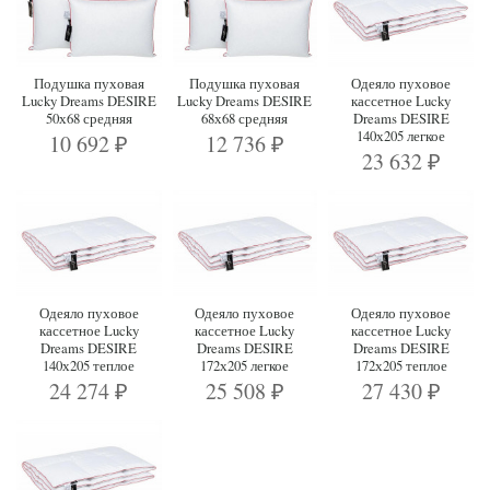
Подушка пуховая
Подушка пуховая
Одеяло пуховое
Lucky Dreams DESIRE
Lucky Dreams DESIRE
кассетное Lucky
50х68 средняя
68х68 средняя
Dreams DESIRE
140х205 легкое
10 692
12 736
₽
₽
23 632
₽
Одеяло пуховое
Одеяло пуховое
Одеяло пуховое
кассетное Lucky
кассетное Lucky
кассетное Lucky
Dreams DESIRE
Dreams DESIRE
Dreams DESIRE
140х205 теплое
172х205 легкое
172х205 теплое
24 274
25 508
27 430
₽
₽
₽