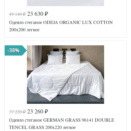
23 630
49 140
₽
₽
Код товара
517-678
Одеяло стеганое ODEJA ORGANIC LUX COTTON
AGD-Л
Артикул
ДО-200
200х200 легкое
(15)05
Ширина х
200х220
Длина
(евро)
Сезонность
Легкое
-38%
Гусиный
Наполнитель
пух
Ткань
Батист
Lucky
Производитель
Dreams
(Россия)
23 260
37 220
₽
₽
Код товара
561-472
Одеяло стеганое GERMAN GRASS 96141 DOUBLE
Артикул
GG-33855
Ширина х
200х200
TENCEL GRASS 200x220 легкое
Длина
(евро)