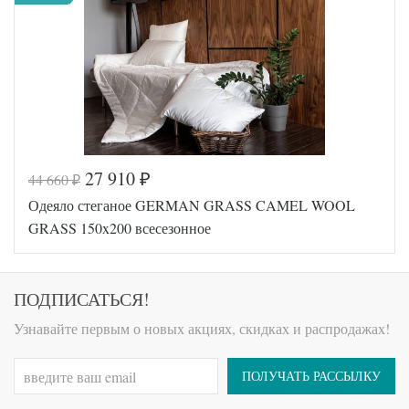
пуходержащий
German Grass
Производитель
(Австрия)
27 910
44 660
₽
₽
Код товара
577-306
Одеяло стеганое GERMAN GRASS CAMEL WOOL
Артикул
GG-41230
Ткань
Сатин
GRASS 150x200 всесезонное
Prinz and
Производитель
Prinzessin
(Австрия)
ПОДПИСАТЬСЯ!
Узнавайте первым о новых акциях, скидках и распродажах!
ПОЛУЧАТЬ РАССЫЛКУ