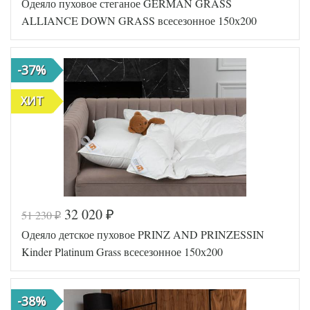
Одеяло пуховое стеганое GERMAN GRASS
Артикул
GG-41131
Ширина х
150х200 (1,5-
ALLIANCE DOWN GRASS всесезонное 150х200
Длина
сп)
Сезонность
Всесезонное
Наполнитель
Гусиный пух
-37%
Сатин
Ткань
пуходержащий
German Grass
ХИТ
Производитель
(Австрия)
32 020
51 230
₽
₽
Код товара
574-927
Одеяло детское пуховое PRINZ AND PRINZESSIN
Артикул
GG-32130
Ширина х
150х200 (1,5-
Kinder Platinum Grass всесезонное 150х200
Длина
сп)
Сезонность
Всесезонное
Наполнитель
Гусиный пух
-38%
Мако-сатин
Ткань