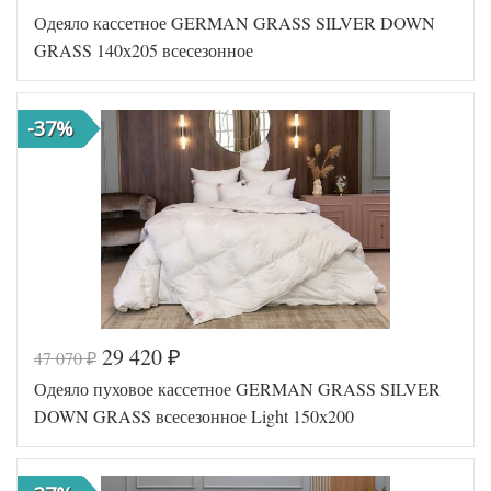
Код товара
561-314
Одеяло кассетное GERMAN GRASS SILVER DOWN
GG-FDN-0227
Артикул
2
GRASS 140х205 всесезонное
Ширина х
160х220 (1,5-
Длина
сп)
Сезонность
Всесезонное
-37%
Наполнитель
Гусиный пух
Тик
Ткань
пуходержащий
German Grass
Производитель
(Австрия)
29 420
47 070
₽
₽
Код товара
561-365
Одеяло пуховое кассетное GERMAN GRASS SILVER
Артикул
GG-81152
Ширина х
140х205
DOWN GRASS всесезонное Light 150х200
Длина
(1,5-сп)
Сезонность
Всесезонное
Гусиный
Наполнитель