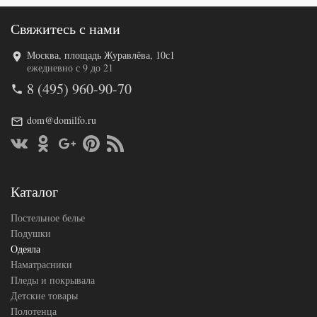
Свяжитесь с нами
Москва, площадь Журавлёва, 10с1
Код товара
518-099
ежедневно с 9 до 21
Артикул
GG-64130
8 (495) 960-90-70
Ширина х
150х200 (1,5-
Длина
сп)
Сезонность
Всесезонное
dom@domilfo.ru
Верблюжий
Наполнитель
пух
Сатин
Ткань
пуходержащий
German Grass
Каталог
Производитель
(Австрия)
Постельное белье
Подушки
Одеяла
Наматрасники
Пледы и покрывала
Детские товары
Полотенца