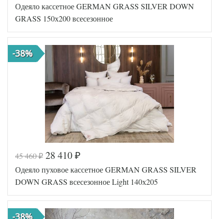
Одеяло кассетное GERMAN GRASS SILVER DOWN
Артикул
GG-FD-1250
Ширина х
140х205 (1,5-
GRASS 150х200 всесезонное
Длина
сп)
Сезонность
Всесезонное
Наполнитель
Гусиный пух
-38%
Сатин
Ткань
пуходержащий
German Grass
Производитель
(Австрия)
28 410
45 460
₽
₽
Код товара
561-366
Одеяло пуховое кассетное GERMAN GRASS SILVER
Артикул
GG-81132
Ширина х
150х200
DOWN GRASS всесезонное Light 140х205
Длина
(1,5-сп)
Сезонность
Всесезонное
Гусиный
Наполнитель
-38%
пух и перо