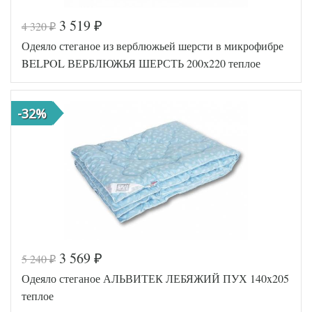
3 519
4 320
₽
₽
Код товара
517-855
Одеяло стеганое из верблюжьей шерсти в микрофибре
AL4607048
Артикул
005606
BELPOL ВЕРБЛЮЖЬЯ ШЕРСТЬ 200х220 теплое
Ширина х
140х205
Длина
(1,5-сп)
Сезонность
Теплое
-32%
Бамбуковое
Наполнитель
волокно
Ткань
Перкаль
АльВиТек
Производитель
(Россия)
3 569
5 240
₽
₽
Код товара
547-278
Одеяло стеганое АЛЬВИТЕК ЛЕБЯЖИЙ ПУХ 140x205
BP46071457
Артикул
57361
теплое
Ширина х
140х205