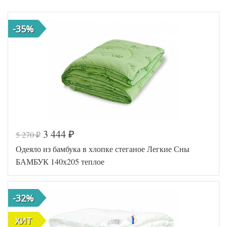
-35%
3 444
5 270
₽
₽
Одеяло из бамбука в хлопке стеганое Легкие Сны
БАМБУК 140х205 теплое
-32%
ХИТ
ХИТ