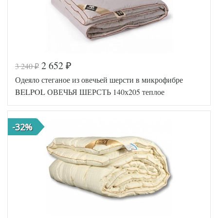
2 652
3 240
₽
₽
Код товара
517-575
Одеяло стеганое из овечьей шерсти в микрофибре
AGD-140(4
Артикул
0)07-БВ
BELPOL ОВЕЧЬЯ ШЕРСТЬ 140х205 теплое
Ширина х
140х205
Длина
(1,5-сп)
Сезонность
Теплое
-32%
Бамбук /
Наполнитель
Полиэфир
Ткань
Микрофибра
Легкие Сны
Производитель
(Россия)