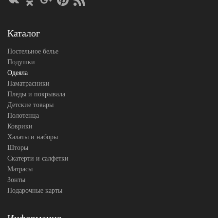
Наполнитель
Термофайбер
Ткань
Микрофибра
Belpol
Производитель
(Россия)
Каталог
Постельное белье
Подушки
Одеяла
Наматрасники
Пледы и покрывала
Детские товары
Полотенца
Коврики
Халаты и наборы
Шторы
Скатерти и салфетки
Матрасы
Зонты
Подарочные карты
Информация