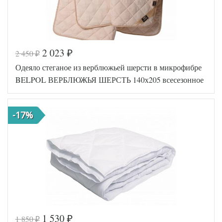
2 023
2 450
₽
₽
Код товара
547-268
Одеяло стеганое из верблюжьей шерсти в микрофибре
BP46071457
Артикул
55152
BELPOL ВЕРБЛЮЖЬЯ ШЕРСТЬ 140х205 всесезонное
Ширина х
140х205
Длина
(1,5-сп)
Сезонность
Всесезонное
-17%
Овечья
Наполнитель
шерсть /
Полиэфир
Ткань
Микрофибра
Belpol
Производитель
(Россия)
1 530
1 850
₽
₽