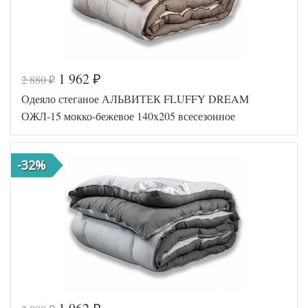
1 962
2 880
₽
₽
Код товара
562-318
Одеяло стеганое АЛЬВИТЕК FLUFFY DREAM
AL4607048021
Артикул
347
ОЖЛ-15 мокко-бежевое 140x205 всесезонное
Ширина х
140х205 (1,5-
Длина
сп)
Сезонность
Всесезонное
-32%
Лебяжий пух
Наполнитель
искусственный
Ткань
Микрофибра
АльВиТек
Производитель
(Россия)