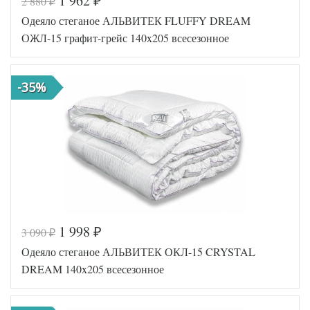
1 962
2 880
₽
₽
Код товара
562-321
Одеяло стеганое АЛЬВИТЕК FLUFFY DREAM
AL4607048021
Артикул
415
ОЖЛ-15 графит-грейс 140x205 всесезонное
Ширина х
140х205 (1,5-
Длина
сп)
Сезонность
Всесезонное
-35%
Лебяжий пух
Наполнитель
искусственный
Ткань
Микрофибра
АльВиТек
Производитель
(Россия)
1 998
3 090
₽
₽
Код товара
562-324
Одеяло стеганое АЛЬВИТЕК ОКЛ-15 CRYSTAL
AL4607048021
Артикул
408
DREAM 140x205 всесезонное
Ширина х
140х205 (1,5-
Длина
сп)
Сезонность
Всесезонное