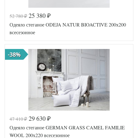
25 380
52 780
₽
₽
Код товара
574-911
Одеяло стеганое ODEJA NATUR BIOACTIVE 200х200
Артикул
GG-53141
Ширина х
всесезонное
200х220 (евро)
Длина
Сезонность
Всесезонное
Кашемир /
-38%
Наполнитель
Шерсть
мериноса
Мако-сатин
Ткань
пуходержащий
German Grass
Производитель
(Австрия)
29 630
47 410
₽
₽
Код товара
561-473
Одеяло стеганое GERMAN GRASS CAMEL FAMILIE
Артикул
GG-33846
Ширина х
200х200
WOOL 200x220 всесезонное