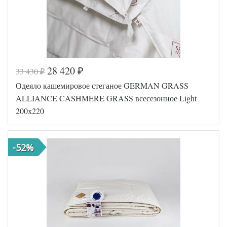
28 420
33 430
₽
₽
Код товара
574-910
Одеяло кашемировое стеганое GERMAN GRASS
Артикул
GG-53191
Ширина х
ALLIANCE CASHMERE GRASS всесезонное Light
200х200 (евро)
Длина
200х220
Сезонность
Всесезонное
Кашемир /
Наполнитель
Шерсть
мериноса
-52%
Мако-сатин
Ткань
пуходержащий
German Grass
Производитель
(Австрия)