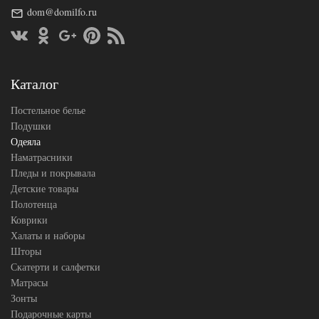
Сезонность
dom@domilfo.ru
Всесезонное
Хлопок /
Наполнитель
Лен
Ткань
Батист
German
Производитель
Grass
Каталог
(Австрия)
Постельное белье
Подушки
Одеяла
Наматрасники
Пледы и покрывала
Детские товары
Полотенца
Коврики
Халаты и наборы
Шторы
Скатерти и салфетки
Матрасы
Зонты
Подарочные карты