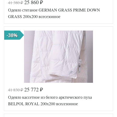
25 860
41 380
₽
₽
Код товара
561-474
Одеяло стеганое GERMAN GRASS PRIME DOWN
Артикул
GG-33847
Ширина х
200х220
GRASS 200x200 всесезонное
Длина
(евро)
Сезонность
Всесезонное
Конопля /
Наполнитель
-38%
Кукуруза
Ткань
Перкаль
Odeja
Производитель
(Словения)
25 772
41 830
₽
₽
Код товара
559-330
Одеяло кассетное из белого арктического пуха
Артикул
GG-66140
Ширина х
BELPOL ROYAL 200х200 всеcезонное
200х200 (евро)
Длина
Сезонность
Всесезонное