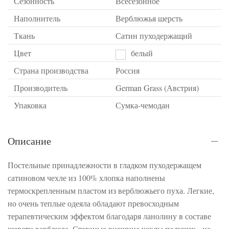
Сезонность
Всесезонное
Наполнитель
Верблюжья шерсть
Ткань
Сатин пуходержащий
Цвет
белый
Страна производства
Россия
Производитель
German Grass (Австрия)
Упаковка
Сумка-чемодан
Описание
Постельные принадлежности в гладком пуходержащем
сатиновом чехле из 100% хлопка наполнены
термоскрепленным пластом из верблюжьего пуха. Легкие,
но очень теплые одеяла обладают превосходным
терапевтическим эффектом благодаря ланолину в составе
шерсти верблюда. Стеганые внешние чехлы подушек - на