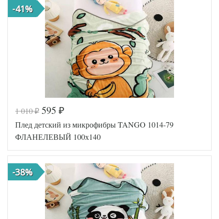
Tango
Производитель
-41%
(Китай)
595
1 010
₽
₽
Код товара
576-076
Плед детский из микрофибры TANGO 1014-79
Артикул
TT122154
Размер пледа/
ФЛАНЕЛЕВЫЙ 100х140
100х140
покрывала
Ткань
Микрофибра
Tango
Производитель
-38%
(Китай)