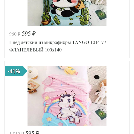
595
960
₽
₽
Код товара
573-808
Плед детский из микрофибры TANGO 1014-77
Артикул
TT117740
Размер пледа/
ФЛАНЕЛЕВЫЙ 100х140
100х140
покрывала
Ткань
Микрофибра
Tango
Производитель
-41%
(Китай)
595
1 010
₽
₽