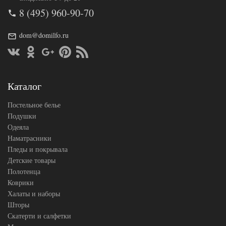
Артикул
TT77322
8 (495) 960-90-70
Размер пледа/
100х140
покрывала
Ткань
dom@domilfo.ru
Микрофибра
Tango
Производитель
(Китай)
Каталог
Постельное белье
Подушки
Одеяла
Наматрасники
Пледы и покрывала
Детские товары
Полотенца
Коврики
Халаты и наборы
Шторы
Скатерти и салфетки