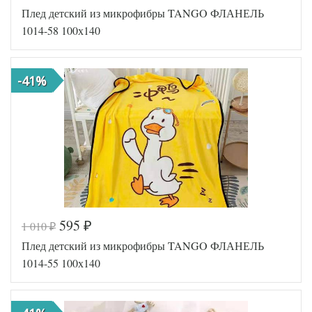
Плед детский из микрофибры TANGO ФЛАНЕЛЬ
Артикул
TT60587
Размер пледа/
1014-58 100х140
100х140
покрывала
Ткань
Микрофибра
Tango
Производитель
-41%
(Китай)
595
1 010
₽
₽
Код товара
557-620
Плед детский из микрофибры TANGO ФЛАНЕЛЬ
Артикул
TT105107
Размер пледа/
1014-55 100х140
100х140
покрывала
Ткань
Микрофибра
Tango
Производитель