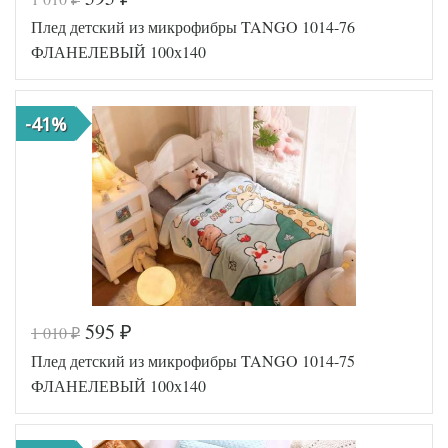
Код товара
573-806
Плед детский из микрофибры TANGO 1014-76
Артикул
TT117738
Размер пледа/
ФЛАНЕЛЕВЫЙ 100х140
100х140
покрывала
Ткань
Микрофибра
Tango
Производитель
-41%
(Китай)
595
1 010
₽
₽
Код товара
573-805
Плед детский из микрофибры TANGO 1014-75
Артикул
TT117737
Размер пледа/
ФЛАНЕЛЕВЫЙ 100х140
100х140
покрывала
Ткань
Микрофибра
Tango