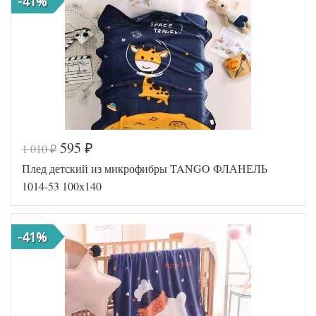
-41%
(Китай)
595
1 010
₽
₽
Код товара
557-575
Плед детский из микрофибры TANGO ФЛАНЕЛЬ
Артикул
TT105106
Размер пледа/
1014-53 100х140
100х140
покрывала
Ткань
Микрофибра
Tango
Производитель
-41%
(Китай)