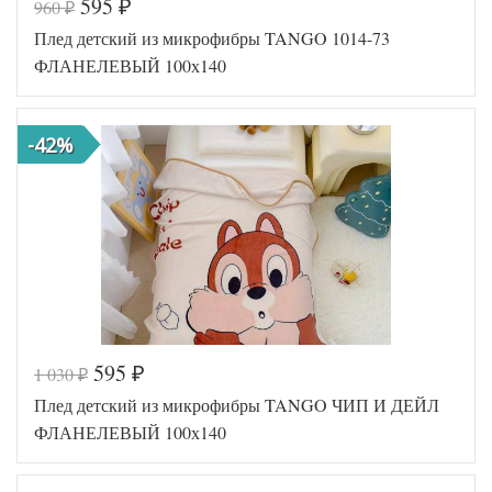
595
960
₽
₽
Плед детский из микрофибры TANGO 1014-73
ФЛАНЕЛЕВЫЙ 100х140
-42%
595
1 030
₽
₽
Код товара
561-183
Плед детский из микрофибры TANGO ЧИП И ДЕЙЛ
Артикул
TT112683
Размер пледа/
ФЛАНЕЛЕВЫЙ 100х140
100х140
покрывала
Ткань
Микрофибра