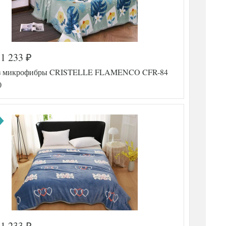
1 233
₽
з микрофибры CRISTELLE FLAMENCO CFR-84
0
1 233