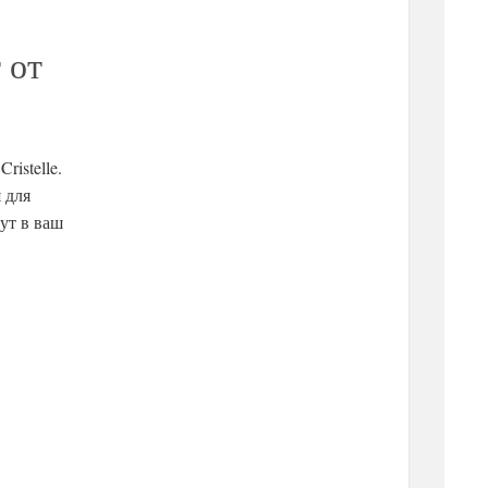
 от
istelle.
 для
ут в ваш