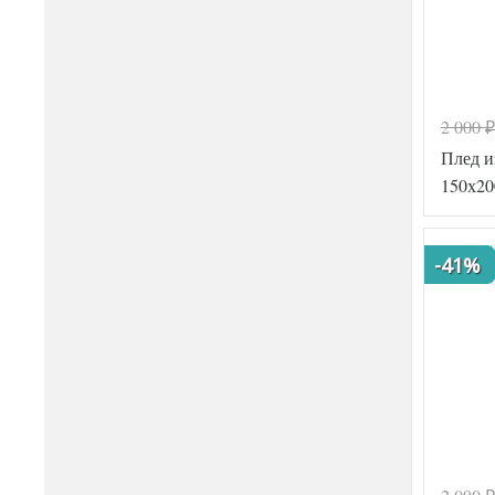
2 000
₽
Плед 
150х20
-41%