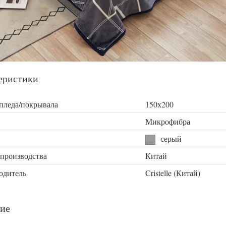
еристики
 пледа/покрывала
150х200
Микрофибра
серый
 производства
Китай
одитель
Cristelle (Китай)
ие