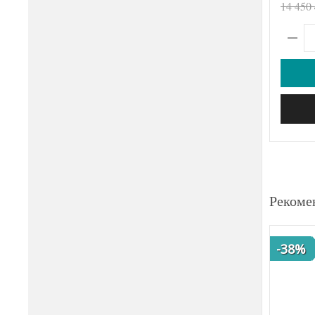
14 450
Рекоме
-38%