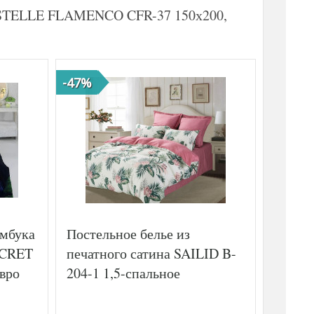
RISTELLE FLAMENCO CFR-37 150х200,
-47%
-44%
амбука
Постельное белье из
Постел
ECRET
печатного сатина SAILID B-
KARVE
вро
204-1 1,5-спальное
(2шт),