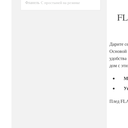
Фланель
С простыней на резинке
FL
Дарите с
Основой 
удобства
дом с эт
М
У
Плед FLA