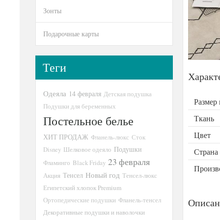
Зонты
Подарочные карты
Теги
Характ
Одеяла
14 февраля
Детская подушка
Размер
Подушки для беременных
Постельное белье
Ткань
Цвет
ХИТ ПРОДАЖ
Фланель-люкс
Сток
Подушки
Disney
Шелковое одеяло
Страна
23 февраля
Фламинго
Black Friday
Произв
Новый год
Тенсел
Акция
Тенсел-люкс
Египетский хлопок Premium
Ортопедические подушки
Фланель-тенсел
Описан
Декоративные подушки и наволочки