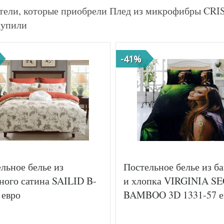
тели, которые приобрели Плед из микрофибры C
купили
-41%
льное белье из
Постельное белье из б
ного сатина SAILID B-
и хлопка VIRGINIA S
 евро
BAMBOO 3D 1331-57 е