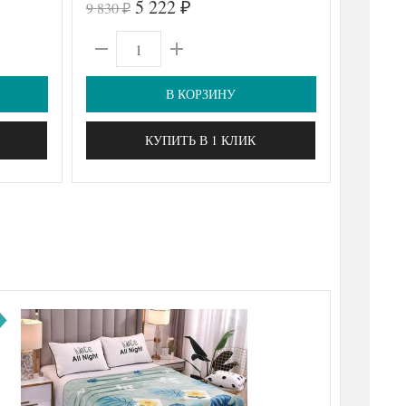
5 222
9 830
21 380
₽
₽
₽
В КОРЗИНУ
КУПИТЬ В 1 КЛИК