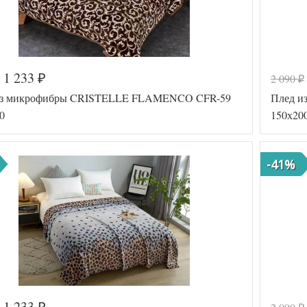
1 233
2 090
₽
₽
из микрофибры CRISTELLE FLAMENCO CFR-59
Плед и
0
150х20
-41%
1 233