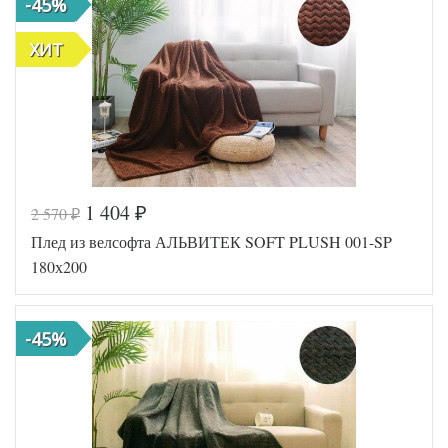
-45%
ХИТ
1 404
2 570
₽
₽
Плед из велсофта АЛЬВИТЕК SOFT PLUSH 001-SP
180х200
-45%