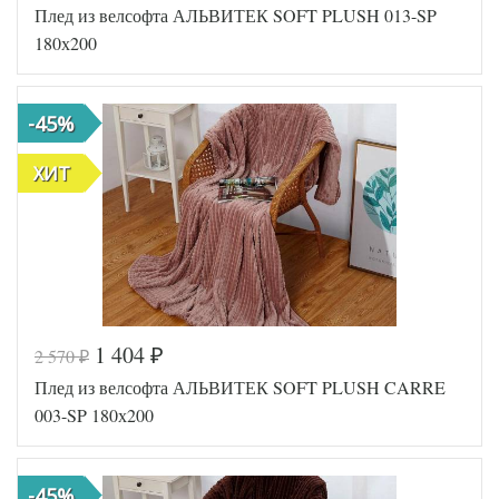
Плед из велсофта АЛЬВИТЕК SOFT PLUSH 013-SP
AL200092
Артикул
5577531
180х200
Размер пледа/
180х200
покрывала
Ткань
Велсофт
-45%
АльВиТек
Производитель
(Россия)
ХИТ
1 404
2 570
₽
₽
Код товара
546-344
Плед из велсофта АЛЬВИТЕК SOFT PLUSH CARRE
AL200092
Артикул
5594897
003-SP 180х200
Размер пледа/
180х200
покрывала
Ткань
Велсофт
-45%
АльВиТек