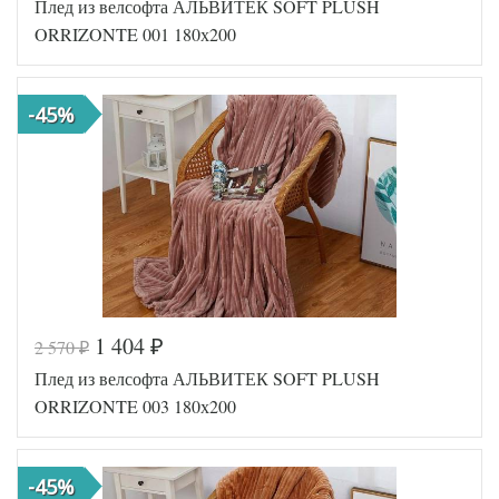
Плед из велсофта АЛЬВИТЕК SOFT PLUSH
AL200092
Артикул
5588681
ORRIZONTE 001 180х200
Размер пледа/
180х200
покрывала
Ткань
Велсофт
-45%
АльВиТек
Производитель
(Россия)
1 404
2 570
₽
₽
Код товара
546-307
Плед из велсофта АЛЬВИТЕК SOFT PLUSH
AL200092
Артикул
5593975
ORRIZONTE 003 180х200
Размер пледа/
180х200
покрывала
Ткань
Велсофт
-45%
АльВиТек
Производитель