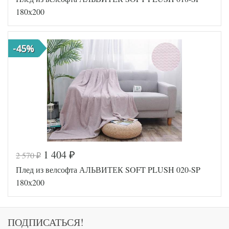
Артикул
5593906
180х200
Размер пледа/
180х200
покрывала
Ткань
Велсофт
-45%
АльВиТек
Производитель
(Россия)
1 404
2 570
₽
₽
Код товара
518-451
Плед из велсофта АЛЬВИТЕК SOFT PLUSH 020-SP
AL200092
Артикул
5577609
180х200
Размер пледа/
180х200
покрывала
Ткань
Велсофт
АльВиТек
ПОДПИСАТЬСЯ!
Производитель
(Россия)