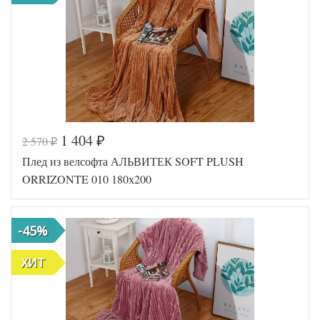
(Россия)
1 404
2 570
₽
₽
Код товара
546-301
Плед из велсофта АЛЬВИТЕК SOFT PLUSH
AL200092
Артикул
5593951
ORRIZONTE 010 180х200
Размер пледа/
180х200
покрывала
Ткань
Велсофт
-45%
АльВиТек
Производитель
(Россия)
ХИТ