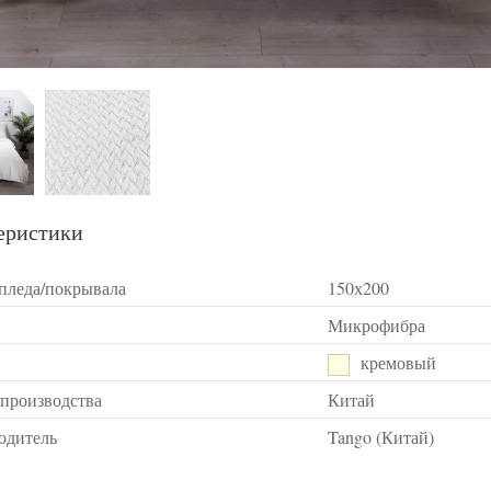
еристики
 пледа/покрывала
150х200
Микрофибра
кремовый
 производства
Китай
одитель
Tango (Китай)