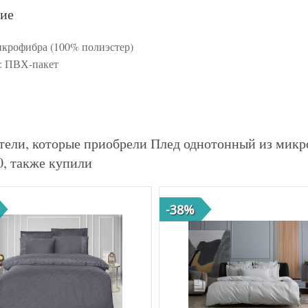
ие
икрофибра (100% полиэстер)
: ПВХ-пакет
тели, которые приобрели Плед однотонный из ми
0, также купили
-38%