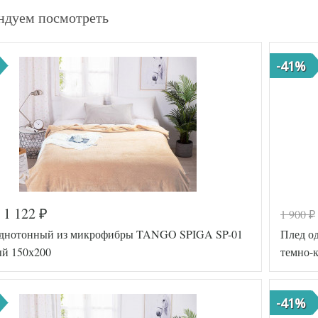
ндуем посмотреть
-41%
1 122
1 900
₽
₽
однотонный из микрофибры TANGO SPIGA SP-01
Плед о
й 150х200
темно-
-41%