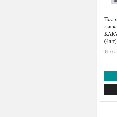
Посте
жакка
KARV
(4шт)
14 898