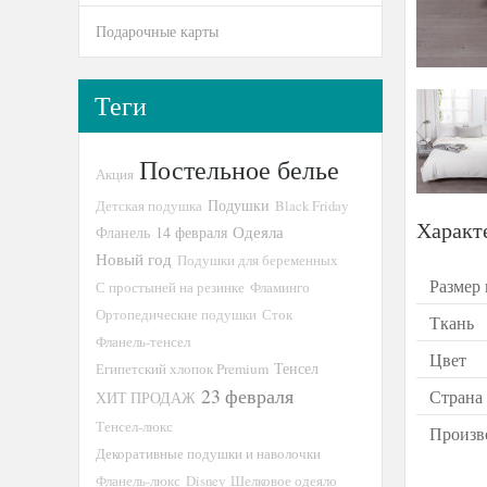
Подарочные карты
Теги
Постельное белье
Акция
Подушки
Детская подушка
Black Friday
Характ
14 февраля
Одеяла
Фланель
Новый год
Подушки для беременных
Размер
С простыней на резинке
Фламинго
Ортопедические подушки
Сток
Ткань
Фланель-тенсел
Цвет
Тенсел
Египетский хлопок Premium
23 февраля
Страна
ХИТ ПРОДАЖ
Тенсел-люкс
Произв
Декоративные подушки и наволочки
Фланель-люкс
Disney
Шелковое одеяло