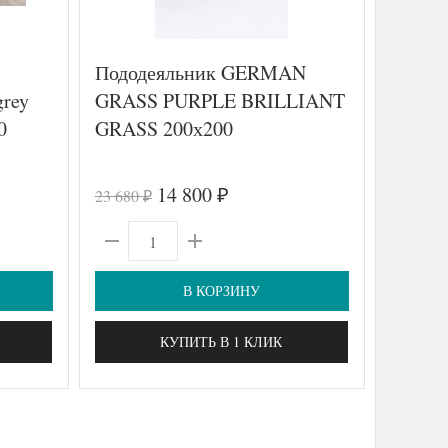
Пододеяльник GERMAN
Постел
rey
GRASS PURPLE BRILLIANT
ранфо
0
GRASS 200х200
MONRO
спаль
14 800
23 680
12 260
₽
₽
₽
В КОРЗИНУ
КУПИТЬ В 1 КЛИК