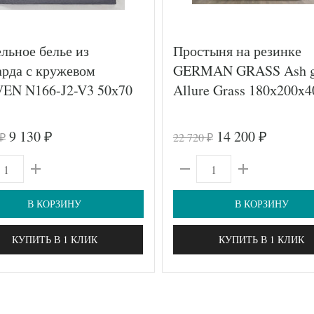
льное белье из
Простыня на резинке
рда с кружевом
GERMAN GRASS Ash g
EN N166-J2-V3 50х70
Allure Grass 180х200x4
9 130
14 200
22 720
₽
₽
₽
₽
В КОРЗИНУ
В КОРЗИНУ
КУПИТЬ В 1 КЛИК
КУПИТЬ В 1 КЛИК