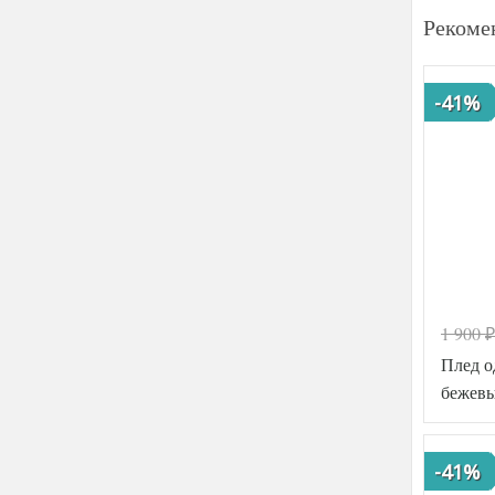
Рекоме
-41%
1 900
₽
Плед 
бежевы
-41%