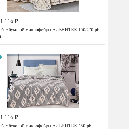
1 116
₽
а
560-214
з бамбуковой микрофибры АЛЬВИТЕК 150/270-pb
TT108829
еда/
0
150х200
Микрофибра
Tango
тель
(Китай)
1 116
₽
а
560-713
з бамбуковой микрофибры АЛЬВИТЕК 250-pb
AL200092562