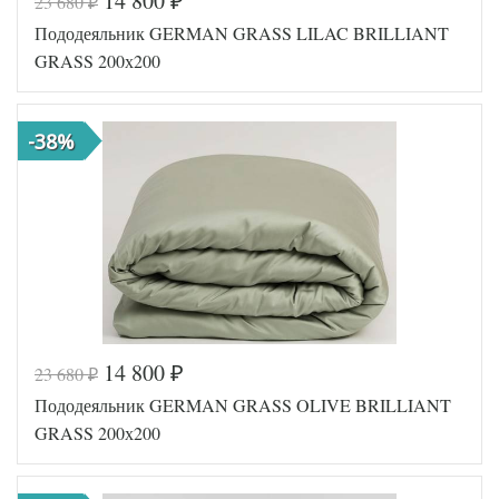
14 800
23 680
₽
₽
Код товара
561-784
Пододеяльник GERMAN GRASS LILAC BRILLIANT
GG-25200
Артикул
200
GRASS 200х200
Ткань
Сатин
Размер
200х200
пододеяльника
-38%
German
Производитель
Grass
(Австрия)
14 800
23 680
₽
₽
Код товара
561-744
Пододеяльник GERMAN GRASS OLIVE BRILLIANT
GG-12200
Артикул
200
GRASS 200х200
Ткань
Сатин
Размер
200х200
пододеяльника