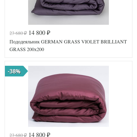
14 800
23 680
₽
₽
Код товара
561-725
Пододеяльник GERMAN GRASS VIOLET BRILLIANT
GG-23200
Артикул
200
GRASS 200х200
Ткань
Сатин
Размер
200х200
пододеяльника
-38%
German
Производитель
Grass
(Австрия)
14 800
23 680
₽
₽