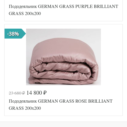
Код товара
561-825
Пододеяльник GERMAN GRASS PURPLE BRILLIANT
GG-26200
Артикул
200
GRASS 200х200
Ткань
Сатин
Размер
200х200
пододеяльника
-38%
German
Производитель
Grass
(Австрия)
14 800
23 680
₽
₽
Код товара
561-758
Пододеяльник GERMAN GRASS ROSE BRILLIANT
GG-13200
Артикул
200
GRASS 200х200
Ткань
Сатин
Размер
200х200
пододеяльника