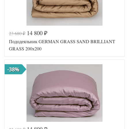
14 800
23 680
₽
₽
Код товара
561-806
Пододеяльник GERMAN GRASS SAND BRILLIANT
GG-24200
Артикул
200
GRASS 200х200
Ткань
Сатин
Размер
200х200
пододеяльника
-38%
German
Производитель
Grass
(Австрия)