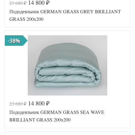
14 800
23 680
₽
₽
Код товара
561-707
Пододеяльник GERMAN GRASS GREY BRILLIANT
GG-78200
Артикул
200
GRASS 200х200
Ткань
Сатин
Размер
200х200
пододеяльника
-38%
German
Производитель
Grass
(Австрия)
14 800
23 680
₽
₽
Код товара
561-718
Пододеяльник GERMAN GRASS SEA WAVE
GG-17200
Артикул
200
BRILLIANT GRASS 200х200
Ткань
Сатин
Размер
200х200
пододеяльника