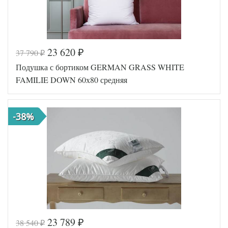
23 620
37 790
₽
₽
Код товара
543-600
Подушка с бортиком GERMAN GRASS WHITE
Артикул
GG-FD-1210
Плотность
Средняя
FAMILIE DOWN 60х80 средняя
Размер
50х68
подушки
Наполнитель
Гусиный пух
-38%
Сатин
Ткань
пуходержащий
German Grass
Производитель
(Австрия)
23 789
38 540
₽
₽
Код товара
561-501