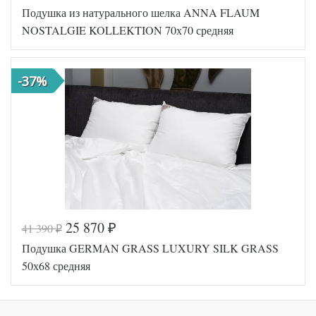
Подушка из натурального шелка ANNA FLAUM
Артикул
GG-FD-126080
Плотность
Средняя
NOSTALGIE KOLLEKTION 70х70 средняя
Размер
60х80
подушки
Наполнитель
Гусиный пух
-37%
Сатин
Ткань
пуходержащий
German Grass
Производитель
(Австрия)
25 870
41 390
₽
₽
Код товара
554-886
Подушка GERMAN GRASS LUXURY SILK GRASS
Артикул
SN-22702
Плотность
Средняя
50х68 средняя
Размер
70х70
подушки
Наполнитель
Шелк