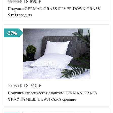
18 890
30 220
₽
₽
Код товара
554-865
Подушка GERMAN GRASS SILVER DOWN GRASS
Артикул
SN-22502
Плотность
Средняя
50х90 средняя
Размер
50х70
подушки
Наполнитель
Шелк
-37%
Тенсел-
Ткань
Хлопок
Anna
Производитель
Flaum
(Германия)
18 740
29 980
₽
₽
Код товара
561-523
Подушка классическая с кантом GERMAN GRASS
Артикул
GG-81150
Плотность
Средняя
GRAY FAMILIE DOWN 68х68 средняя
Размер
50х90
подушки
Гусиный