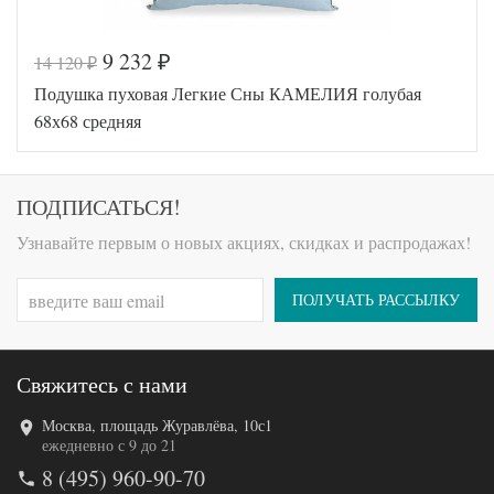
9 232
14 120
₽
₽
Код товара
575-381
Подушка пуховая Легкие Сны КАМЕЛИЯ голубая
AGD-77
Артикул
(15)02б-
68х68 средняя
Л
Плотность
Средняя
Размер
68х68
подушки
ПОДПИСАТЬСЯ!
Гусиный
Наполнитель
пух и
Узнавайте первым о новых акциях, скидках и распродажах!
перо
Ткань
Тик
Легкие
ПОЛУЧАТЬ РАССЫЛКУ
Производитель
Сны
(Россия)
Свяжитесь с нами
Москва, площадь Журавлёва, 10с1
Код товара
350-000
ежедневно с 9 до 21
AGD-77
8 (495) 960-90-70
Артикул
(15)02г-