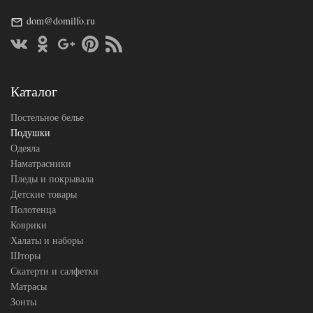
Л
Плотность
Средняя
dom@domilfo.ru
Размер
68х68
подушки
Гусиный
Наполнитель
пух и
перо
Каталог
Ткань
Тик
Легкие
Постельное белье
Производитель
Сны
(Россия)
Подушки
Одеяла
Наматрасники
Пледы и покрывала
Детские товары
Полотенца
Коврики
Халаты и наборы
Шторы
Скатерти и салфетки
Матрасы
Зонты