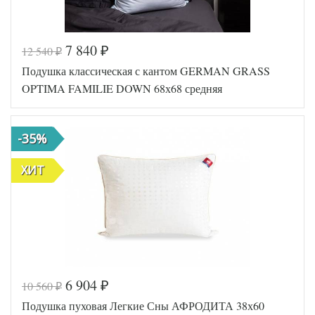
7 840
12 540
₽
₽
Код товара
331-000
Подушка классическая с кантом GERMAN GRASS
Артикул
GG-108120
Плотность
Средняя
OPTIMA FAMILIE DOWN 68х68 средняя
Размер
68х68
подушки
Полиэфирное
Наполнитель
-35%
волокно
Сатин
Ткань
пуходержащий
ХИТ
German Grass
Производитель
(Австрия)
6 904
10 560
₽
₽
Код товара
343-800
Подушка пуховая Легкие Сны АФРОДИТА 38х60
GG-FDN-0242
Артикул