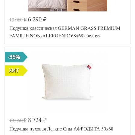
6 290
10 060
₽
₽
Код товара
547-200
Подушка классическая GERMAN GRASS PREMIUM
BP46300
Артикул
4657521
FAMILIE NON-ALERGENIC 68х68 средняя
5
Плотность
Средняя
Размер
50х68
подушки
-35%
Гусиный
Наполнитель
пух
ХИТ
ХИТ
Ткань
Батист
Belpol
Производитель
(Россия)
8 724
13 350
₽
₽
Код товара
343-100
Подушка пуховая Легкие Сны АФРОДИТА 50х68
GG-FSN-092
Артикул
20