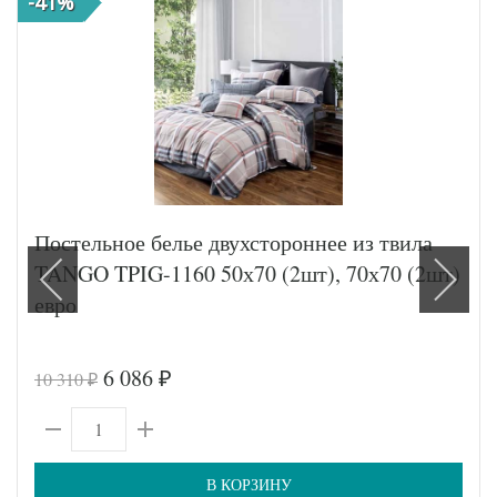
-41%
Постельное белье двухстороннее из твила
TANGO TPIG-1160 50х70 (2шт), 70х70 (2шт)
евро
6 086
10 310
₽
₽
В КОРЗИНУ