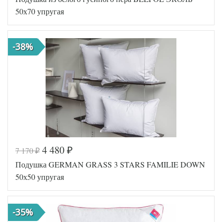
50х70 упругая
-38%
4 480
7 170
₽
₽
Код товара
572-630
Подушка GERMAN GRASS 3 STARS FAMILIE DOWN
BP46701
Артикул
0530878
50х50 упругая
1
Плотность
Упругая
Размер
50х68
подушки
-35%
Гусиный