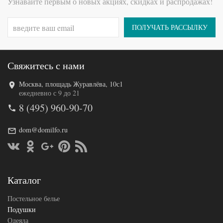
Узнавайте первым о новых акциях, скидках и распродажах!
перо
Ткань
Жаккард
Belpol
ПОЛУЧАТЬ РАССЫЛКУ
Производитель
(Россия)
Свяжитесь с нами
Москва, площадь Журавлёва, 10с1
Код товара
572-649
ежедневно с 9 до 21
BP46701
8 (495) 960-90-70
Артикул
0530872
9
Плотность
Упругая
dom@domilfo.ru
Размер
50х68
подушки
Гусиный
Наполнитель
пух
Ткань
Сатин
Каталог
Belpol
Производитель
(Россия)
Постельное белье
Подушки
Одеяла