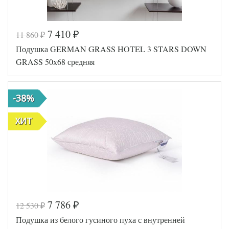
7 410
11 860
₽
₽
Код товара
576-995
Подушка GERMAN GRASS HOTEL 3 STARS DOWN
ПДлВф-
Артикул
7
GRASS 50х68 средняя
Плотность
Упругая
Размер
68х68
подушки
-38%
Гусиный
Наполнитель
пух
Ткань
Твил
ХИТ
Belpol
Производитель
(Россия)
7 786
12 530
₽
₽
Код товара
546-882
Подушка из белого гусиного пуха с внутренней
Артикул
GG-362112