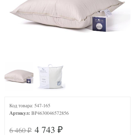
Код товара:
547-165
Артикул:
BP4630046572856
4 743
6 460
₽
₽