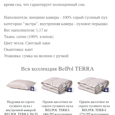
время сна, что гарантирует полноценный сон.
Наполнитель: внешние камеры - 100% серый гусиный пух
категории "экстра", внутренняя камера - пуховое перышко
Вес наполнителя: 1,17 кг
Ткань: сатин (100% хлопок)
Цвет чехла: Светлый хаки
Окантовка: кант
Упаковка: сумка на молнии с ручкой
Вся коллекция BelPol TERRA
Подушка из серого
Одеяло кассетное из
Одеяло кассетное из
гусиного пуха с
серого гусиного пуха
серого гусиного пуха
внутренней камерой
BELPOL TERRA
BELPOL TERRA
BELPOL TERRA 50х70
140х205 всесезонное
172х205 всесезонное