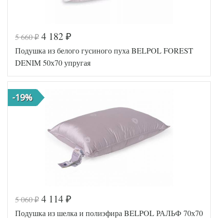
4 182
5 660
₽
₽
Код товара
348-400
Подушка из белого гусиного пуха BELPOL FOREST
AGD-77
Артикул
(24)023-
DENIM 50х70 упругая
П
Плотность
Упругая
Размер
68х68
подушки
-19%
Гусиный
Наполнитель
пух и
перо
Ткань
Сатин
Легкие
Производитель
Сны
(Россия)
4 114
5 060
₽
₽
Код товара
577-008
Подушка из шелка и полиэфира BELPOL РАЛЬФ 70х70
ПДлВф-
Артикул