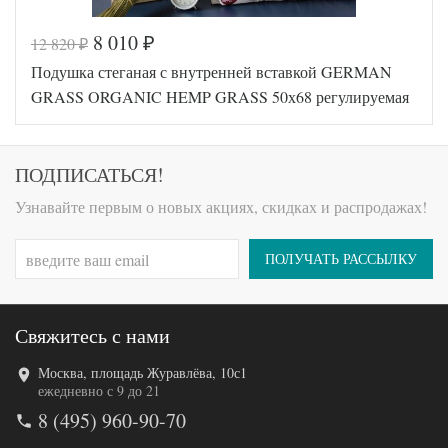
8 010
12 820
₽
₽
Код товара
354-200
Подушка стеганая с внутренней вставкой GERMAN
Артикул
GG-64120
Плотность
Регулируемая
GRASS ORGANIC HEMP GRASS 50х68 регулируемая
Размер
68х68
подушки
Верблюжий
Наполнитель
пух
ПОДПИСАТЬСЯ!
Сатин
Ткань
пуходержащий
Узнавайте первым о новых акциях, скидках и распродажах!
German Grass
Производитель
(Австрия)
ПОЛУЧАТЬ РАССЫЛКУ
Свяжитесь с нами
Москва, площадь Журавлёва, 10с1
Код товара
546-892
ежедневно с 9 до 21
Артикул
GG-98110
8 (495) 960-90-70
Плотность
Регулируемая