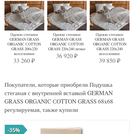
Одеяло стеганое
Одеяло стеганое
Одеяло стеганое
GERMAN GRASS
GERMAN GRASS
GERMAN GRASS
ORGANIC СOTTON
ORGANIC СOTTON
ORGANIC СOTTON
GRASS 200х220
GRASS 220х240 легкое
GRASS 220х240
всесезонное
всесезонное
36 920
₽
33 260
39 850
₽
₽
Покупатели, которые приобрели Подушка
стеганая с внутренней вставкой GERMAN
GRASS ORGANIC СOTTON GRASS 68х68
регулируемая, также купили
-35%