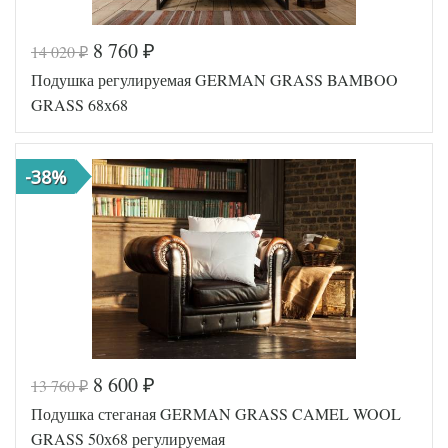
8 760
14 020
₽
₽
Код товара
577-326
Подушка регулируемая GERMAN GRASS BAMBOO
GG-98509
Артикул
0
GRASS 68х68
Ткань
Батист
German
Производитель
Grass
(Австрия)
-38%
8 600
13 760
₽
₽
Код товара
351-100
Подушка стеганая GERMAN GRASS CAMEL WOOL
Артикул
GG-169120
Плотность
Регулируемая
GRASS 50х68 регулируемая