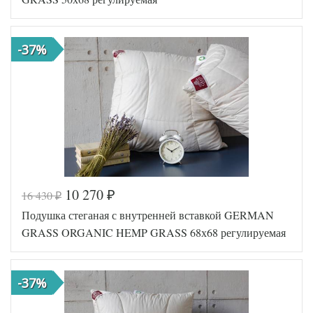
Ткань
Тенсел
German
Производитель
Grass
(Австрия)
-37%
10 270
16 430
₽
₽
Код товара
354-700
Подушка стеганая с внутренней вставкой GERMAN
Артикул
GG-53110
Плотность
Регулируемая
GRASS ORGANIC HEMP GRASS 68х68 регулируемая
Размер
50х68
подушки
Наполнитель
Кашемир
-37%
Сатин
Ткань
пуходержащий
German Grass