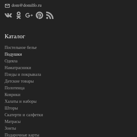
Размер
50х68
подушки
dom@domilfo.ru
Конопля /
Наполнитель
Лен
Ткань
Батист
German Grass
Производитель
(Австрия)
Каталог
Постельное белье
Подушки
Одеяла
Наматрасники
Пледы и покрывала
Детские товары
Полотенца
Коврики
Халаты и наборы
Шторы
Скатерти и салфетки
Матрасы
Зонты
Подарочные карты