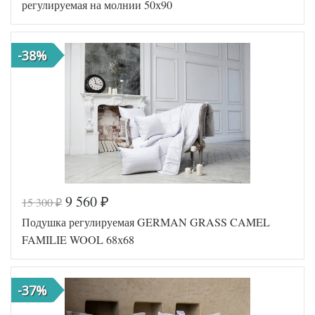
регулируемая на молнии 50х90
-38%
9 560
15 300
₽
₽
Код товара
577-327
Подушка регулируемая GERMAN GRASS CAMEL
GG-99509
Артикул
0
FAMILIE WOOL 68х68
Ткань
Батист
German
Производитель
Grass
(Австрия)
-37%