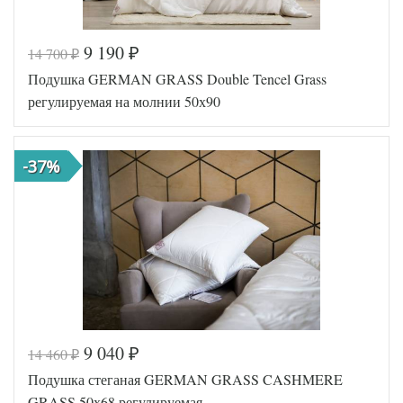
9 190
14 700
₽
₽
Код товара
355-800
Подушка GERMAN GRASS Double Tencel Grass
Артикул
GG-96120
Плотность
Регулируемая
регулируемая на молнии 50х90
Размер
68х68
подушки
Наполнитель
Тенсел
-37%
Ткань
Тенсел
German Grass
Производитель
(Австрия)
9 040
14 460
₽
₽
Код товара
577-325
Подушка стеганая GERMAN GRASS CASHMERE
GG-96509
Артикул
0
GRASS 50х68 регулируемая