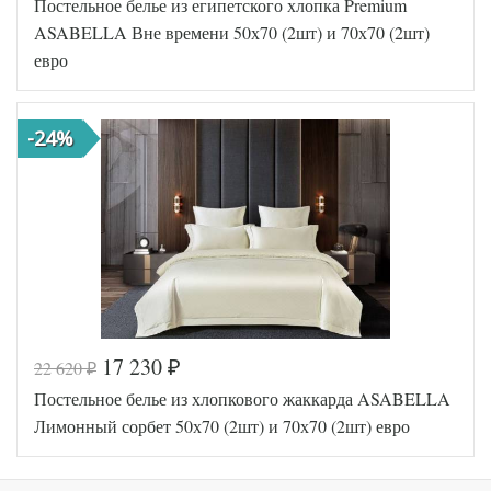
Постельное белье из египетского хлопка Premium
Артикул
588-4/a
Египетский
ASABELLA Вне времени 50х70 (2шт) и 70х70 (2шт)
Ткань
хлопок
евро
Размер
200х220
пододеяльника
Размер
240х260
простыни
-24%
Размер
50х70
наволочек
(2шт)
Asabella
Производитель
(Китай)
17 230
22 620
₽
₽
Код товара
577-099
Постельное белье из хлопкового жаккарда ASABELLA
Артикул
2228-6/a
Египетский
Лимонный сорбет 50х70 (2шт) и 70х70 (2шт) евро
Ткань
хлопок
Размер
200х220
пододеяльника