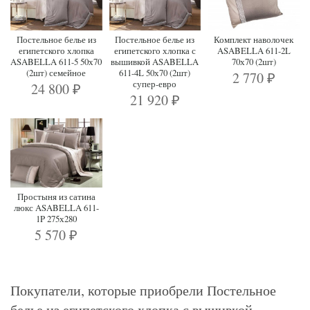
Постельное белье из
Постельное белье из
Комплект наволочек
египетского хлопка
египетского хлопка с
ASABELLA 611-2L
ASABELLA 611-5 50х70
вышивкой ASABELLA
70х70 (2шт)
(2шт) семейное
611-4L 50х70 (2шт)
2 770
₽
супер-евро
24 800
₽
21 920
₽
Простыня из сатина
люкс ASABELLA 611-
1P 275х280
5 570
₽
Покупатели, которые приобрели Постельное
белье из египетского хлопка с вышивкой