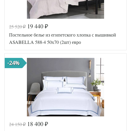
19 440
25 520
₽
₽
Постельное белье из египетского хлопка с вышивкой
ASABELLA 588-4 50х70 (2шт) евро
-24%
18 400
24 150
₽
₽
Код товара
510-386