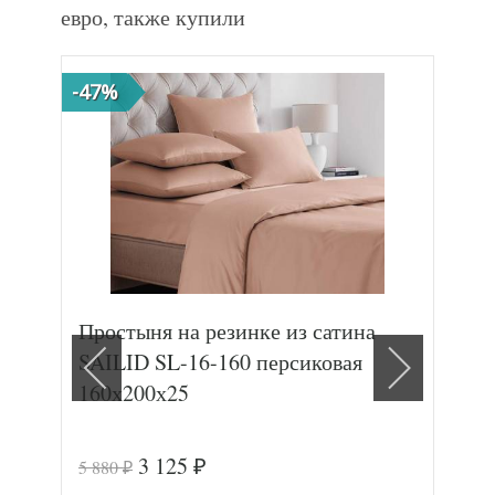
евро, также купили
-47%
-41
Простыня на резинке из сатина
Пос
SAILID SL-16-160 персиковая
TA
160х200х25
70х
3 125
5 880
4 9
₽
₽