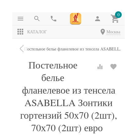
0
КАТАЛОГ
Москва
омплекты
Постельное белье фланелевое из тенсела ASABELLA Зонтики
Постельное
белье
фланелевое из тенсела
ASABELLA Зонтики
гортензий 50х70 (2шт),
70х70 (2шт) евро