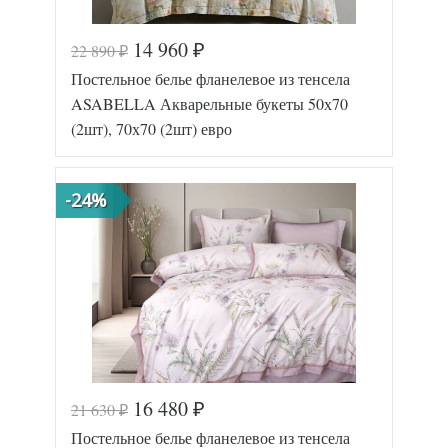
14 960
22 890
₽
₽
Постельное белье фланелевое из тенсела
ASABELLA Акварельные букеты 50х70
(2шт), 70х70 (2шт) евро
-24%
16 480
21 630
₽
₽
Код товара
577-247
Постельное белье фланелевое из тенсела
Артикул
2284-6/a