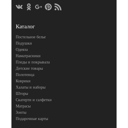
Размер
240х260
простыни
50х70
Размер
(2шт),
наволочек
70х70
(2шт)
Каталог
Asabella
Производитель
(Китай)
Постельное белье
Подушки
Одеяла
Наматрасники
Пледы и покрывала
Детские товары
Полотенца
Коврики
Халаты и наборы
Шторы
Скатерти и салфетки
Матрасы
Зонты
Подарочные карты