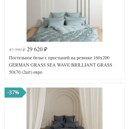
наволочек
(2шт)
German
Производитель
Grass
(Австрия)
29 620
47 390
₽
₽
Код товара
562-043
Постельное белье с простыней на резинке 160х200
GG-25240
Артикул
50
GERMAN GRASS SEA WAVE BRILLIANT GRASS
Ткань
Сатин
50х70 (2шт) евро
Размер
200х220
пододеяльника
Размер
240х260
простыни
-37%
Размер
50х70
наволочек
(2шт)
German
Производитель
Grass
(Австрия)