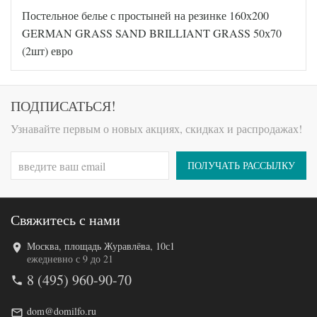
Код товара
561-905
Постельное белье с простыней на резинке 160х200
GG-17160
Артикул
50
GERMAN GRASS SAND BRILLIANT GRASS 50х70
Ткань
Сатин
(2шт) евро
Размер
200х220
пододеяльника
160х200
Размер
(на
простыни
ПОДПИСАТЬСЯ!
резинке)
Размер
50х70
Узнавайте первым о новых акциях, скидках и распродажах!
наволочек
(2шт)
German
Производитель
Grass
ПОЛУЧАТЬ РАССЫЛКУ
(Австрия)
Свяжитесь с нами
Москва, площадь Журавлёва, 10с1
Код товара
562-120
ежедневно с 9 до 21
GG-25160
Артикул
8 (495) 960-90-70
50
Ткань
Сатин
Размер
dom@domilfo.ru
200х220