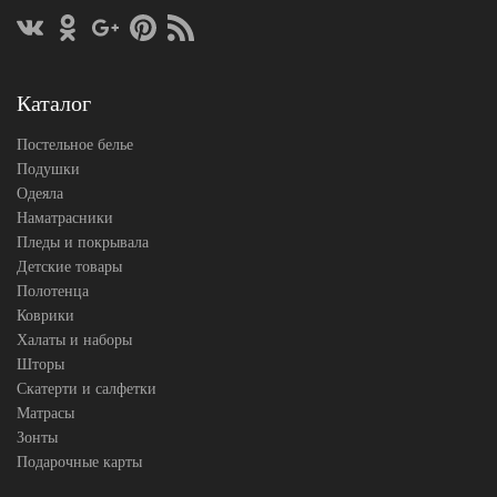
пододеяльника
160х200
Размер
(на
простыни
резинке)
Размер
50х70
Каталог
наволочек
(2шт)
German
Постельное белье
Производитель
Grass
(Австрия)
Подушки
Одеяла
Наматрасники
Пледы и покрывала
Детские товары
Полотенца
Коврики
Халаты и наборы
Шторы
Скатерти и салфетки
Матрасы
Зонты
Подарочные карты