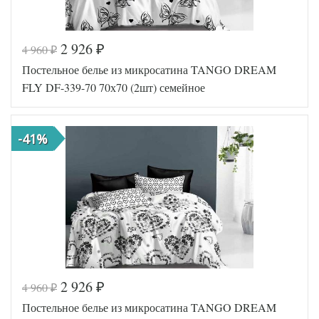
2 926
4 960
₽
₽
Код товара
551-099
Постельное белье из микросатина TANGO DREAM
Артикул
TT94221
Ткань
Микросатин
FLY DF-339-70 70х70 (2шт) семейное
Размер
160х210
пододеяльника
(2шт)
Размер
220х245
-41%
простыни
Размер
50х70 (2шт)
наволочек
Tango
Производитель
(Китай)
2 926
4 960
₽
₽
Код товара
549-891
Постельное белье из микросатина TANGO DREAM
Артикул
TT94143