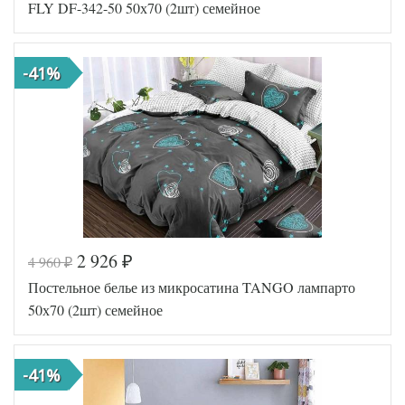
Ткань
Микросатин
FLY DF-342-50 50х70 (2шт) семейное
Размер
160х210
пододеяльника
(2шт)
Размер
220х245
-41%
простыни
Размер
70х70 (2шт)
наволочек
Tango
Производитель
(Китай)
2 926
4 960
₽
₽
Код товара
549-979
Постельное белье из микросатина TANGO лампарто
Артикул
TT94235
Ткань
Микросатин
50х70 (2шт) семейное
Размер
160х210
пододеяльника
(2шт)
Размер
220х245
-41%
простыни
Размер
50х70 (2шт)