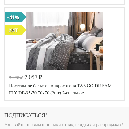
-41%
ХИТ
2 057
3 490
₽
₽
Код товара
575-927
Постельное белье из микросатина TANGO DREAM
Артикул
TT121027
Ткань
Микросатин
FLY DF-95-70 70х70 (2шт) 2-спальное
Размер
180х210
пододеяльника
Размер
220х245
простыни
ПОДПИСАТЬСЯ!
Размер
70х70 (2шт)
наволочек
Узнавайте первым о новых акциях, скидках и распродажах!