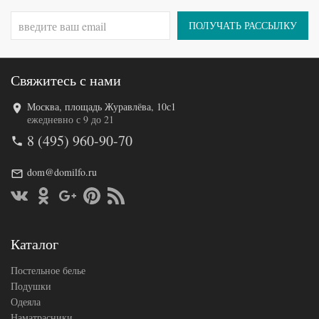
Tango
Производитель
(Китай)
ПОЛУЧАТЬ РАССЫЛКУ
Свяжитесь с нами
Москва, площадь Журавлёва, 10с1
Код товара
560-108
ежедневно с 9 до 21
Артикул
TT95374
8 (495) 960-90-70
Ткань
Микросатин
Размер
180х210
пододеяльника
dom@domilfo.ru
Размер
220х245
простыни
Размер
70х70 (2шт)
наволочек
Tango
Каталог
Производитель
(Китай)
Постельное белье
Подушки
Одеяла
Наматрасники