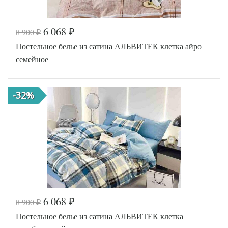
6 068
8 900
₽
₽
Код товара
575-244
Постельное белье из сатина АЛЬВИТЕК клетка айро
AL200092
Артикул
5650159
семейное
Ткань
Сатин
Размер
145х215
пододеяльника
(2шт)
-32%
Размер
220х240
простыни
50х70
Размер
(2шт),
наволочек
70х70
(2шт)
АльВиТек
Производитель
(Россия)
6 068
8 900
₽
₽
Код товара
576-572
Постельное белье из сатина АЛЬВИТЕК клетка
AL200092
Артикул
5651279