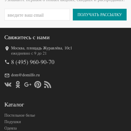
Размер
(2шт),
наволочек
70х70
(2шт)
ПОЛУЧАТЬ РАССЫЛКУ
АльВиТек
Производитель
(Россия)
Свяжитесь с нами
Москва, площадь Журавлёва, 10с1
Код товара
576-582
ежедневно с 9 до 21
AL200092
Артикул
8 (495) 960-90-70
5651217
Ткань
Сатин
Размер
145х215
dom@domilfo.ru
пододеяльника
(2шт)
Размер
220х240
простыни
50х70
Размер
(2шт),
Каталог
наволочек
70х70
(2шт)
Постельное белье
АльВиТек
Производитель
(Россия)
Подушки
Одеяла