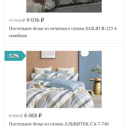
9 036
17 010
₽
₽
Код товара
557-127
Постельное белье из печатного сатина SAILID B-223-4
SLD-B-
Артикул
220-4
семейное
Ткань
Сатин
Размер
150х215
пододеяльника
(2шт)
-32%
Размер
250х250
простыни
50х70
Размер
(2шт),
наволочек
70х70
(2шт)
Sailid
Производитель
(Китай)
6 068
8 900
₽
₽
Код товара
560-372
Постельное белье из сатина АЛЬВИТЕК CA-7-740
SLD-B-
Артикул