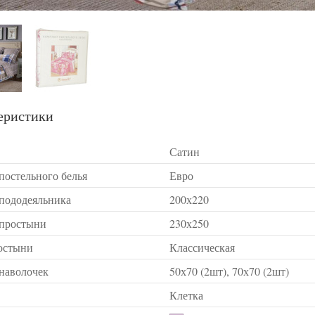
еристики
Сатин
постельного белья
Евро
 пододеяльника
200х220
 простыни
230х250
остыни
Классическая
 наволочек
50х70 (2шт), 70х70 (2шт)
Клетка