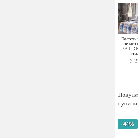
Постельн
печатно
SAILID B
спа
5 
Покупат
купили
-41%