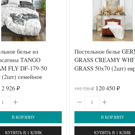
льное белье из
Постельное белье GE
осатина TANGO
GRASS CREAMY WHI
M FLY DF-179-50
GRASS 50х70 (2шт) ев
 (2шт) семейное
2 926
120 450
192 720
₽
₽
₽
В КОРЗИНУ
В КОРЗИНУ
КУПИТЬ В 1 КЛИК
КУПИТЬ В 1 КЛИК