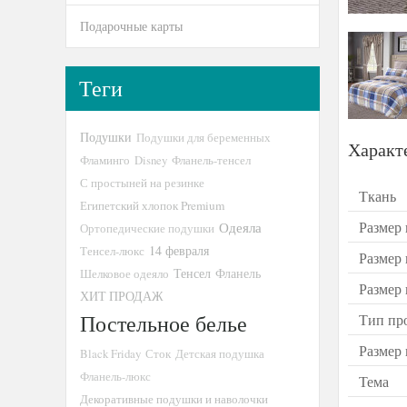
Подарочные карты
Теги
Подушки
Подушки для беременных
Характ
Фламинго
Disney
Фланель-тенсел
С простыней на резинке
Ткань
Египетский хлопок Premium
Размер 
Одеяла
Ортопедические подушки
14 февраля
Тенсел-люкс
Размер
Тенсел
Шелковое одеяло
Фланель
Размер
ХИТ ПРОДАЖ
Постельное белье
Тип пр
Размер
Black Friday
Сток
Детская подушка
Фланель-люкс
Тема
Декоративные подушки и наволочки