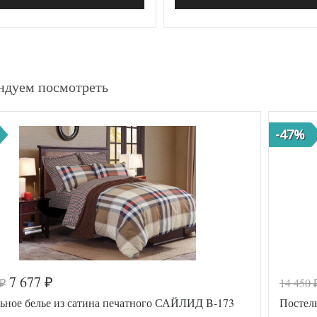
ндуем посмотреть
-47%
7 677
14 450
₽
₽
ьное белье из сатина печатного САЙЛИД B-173
Постел