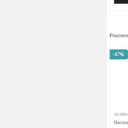
Рекоме
-47%
14 450
Постел