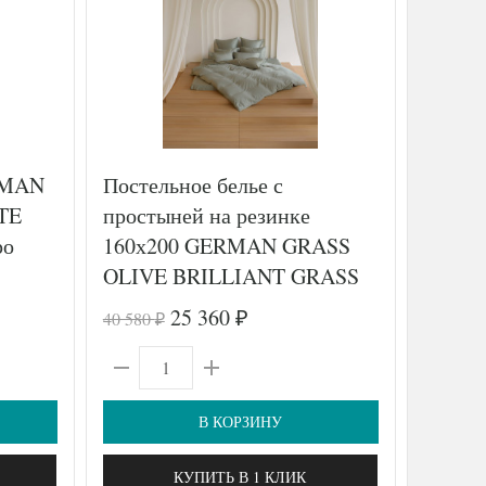
RMAN
Постельное белье с
Постел
TE
простыней на резинке
АЛЬВИ
ро
160х200 GERMAN GRASS
(2шт),
OLIVE BRILLIANT GRASS
50х70 (2шт) 1,5-спальное
25 360
40 580
8 900
₽
₽
₽
В КОРЗИНУ
КУПИТЬ В 1 КЛИК