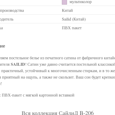
мультиколор
 производства
Китай
одитель
Sailid (Китай)
ка
ПВХ пакет
ие
ляем постельное белье из печатного сатина от фабричного китай
SAILID
дителя
! Сатин уже давно считается постельной классико
 практичный, устойчивый к многочисленным стиркам, и в то же
 приятный на ощупь, а также не скользит. Ваш сон будет крепки
!
: ПВХ-пакет с мягкой картонной вставкой
Вся коллекция СайлиД B-206