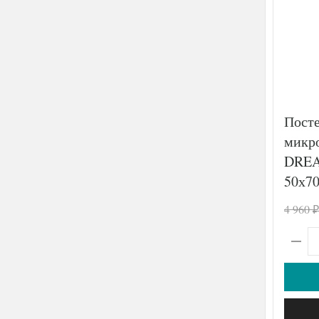
Посте
микр
DREA
50х70
4 960
₽