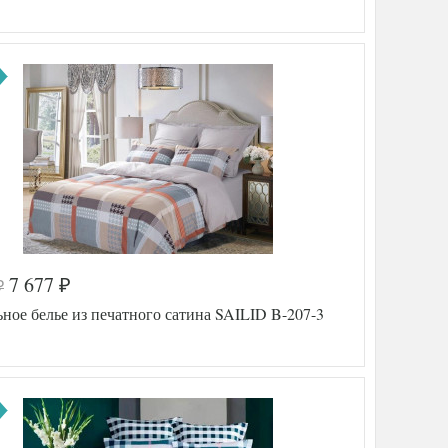
7 677
₽
₽
а
515-224
ное белье из печатного сатина SAILID B-207-3
SLD-B-
58-3
Сатин
200х220
ника
230х250
50х70