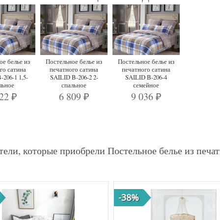
ое белье из
Постельное белье из
Постельное белье из
го сатина
печатного сатина
печатного сатина
-206-1 1,5-
SAILID B-206-2 2-
SAILID B-206-4
льное
спальное
семейное
222
6 809
9 036
₽
₽
₽
ели, которые приобрели Постельное белье из печат
-38%