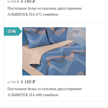
4 180
6 390
₽
₽
Код товара
555-407
Постельное белье из поплина двухстороннее
AL200092
Артикул
5618289
АЛЬВИТЕК ПА-672 семейное
Ткань
Поплин
Размер
143х215
пододеяльника
(2шт)
-35%
Размер
215х240
простыни
Размер
70х70
наволочек
(2шт)
АльВиТек
Производитель
(Россия)
4 180
6 390
₽
₽
Код товара
555-460
Постельное белье из поплина двухстороннее
AL200092
Артикул
5612515
АЛЬВИТЕК ПА-690 семейное
Ткань
Поплин
Размер
143х215
пододеяльника
(2шт)