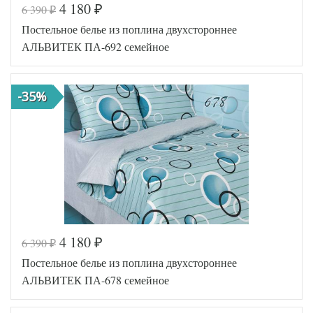
4 180
6 390
₽
₽
Код товара
555-316
Постельное белье из поплина двухстороннее
AL200092
Артикул
5612560
АЛЬВИТЕК ПА-692 семейное
Ткань
Поплин
Размер
143х215
пододеяльника
(2шт)
-35%
Размер
215х240
простыни
Размер
70х70
наволочек
(2шт)
АльВиТек
Производитель
(Россия)
4 180
6 390
₽
₽
Код товара
555-320
Постельное белье из поплина двухстороннее
AL200092
Артикул
5620602
АЛЬВИТЕК ПА-678 семейное
Ткань
Поплин
Размер
143х215