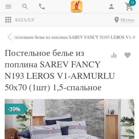
0
КАТАЛОГ
Москва
кты
Постельное белье из поплина SAREV FANCY N193 LEROS V1-ARM
Постельное белье из
поплина SAREV FANCY
N193 LEROS V1-ARMURLU
50х70 (1шт) 1,5-спальное
-39%