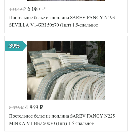
6 087
10 049
₽
₽
Постельное белье из поплина SAREV FANCY N193
SEVILLA V1-GRI 50х70 (1шт) 1,5-спальное
-39%
4 869
8 036
₽
₽
Код товара
570-841
Постельное белье из поплина SAREV FANCY N225
FIR8682
Артикул
6763800
MINKA V1-BEJ 50х70 (1шт) 1,5-спальное
24
Ткань
Поплин