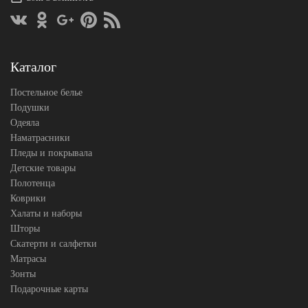
Размер
160х220
пододеяльника
Размер
180х260
простыни
Размер
50х70
Каталог
наволочек
(1шт)
Sarev
Производитель
Постельное белье
(Турция)
Подушки
Одеяла
Наматрасники
Пледы и покрывала
Детские товары
Полотенца
Коврики
Халаты и наборы
Шторы
Скатерти и салфетки
Матрасы
Зонты
Подарочные карты