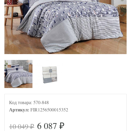
Код товара:
570-848
Артикул:
FIR1256500015352
6 087
10 049
₽
₽