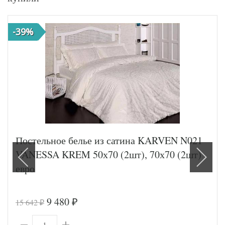
-39%
Постельное белье из сатина KARVEN N021
VANESSA KREM 50х70 (2шт), 70х70 (2шт)
евро
9 480
15 642
₽
₽