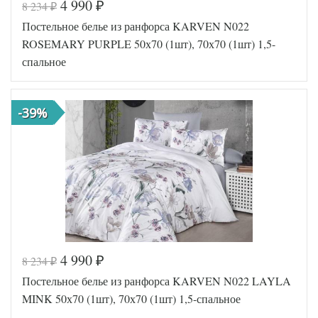
4 990
8 234
₽
₽
Код товара
573-409
Постельное белье из ранфорса KARVEN N022
FIR1256
Артикул
5000123
ROSEMARY PURPLE 50х70 (1шт), 70х70 (1шт) 1,5-
73
спальное
Ткань
Ранфорс
Размер
160х220
пододеяльника
Размер
-39%
180х240
простыни
50х70
Размер
(1шт),
наволочек
70х70
(1шт)
Karven
Производитель
(Турция)
4 990
8 234
₽
₽
Код товара
573-410
Постельное белье из ранфорса KARVEN N022 LAYLA
FIR1256
Артикул
5000132
MINK 50х70 (1шт), 70х70 (1шт) 1,5-спальное
81