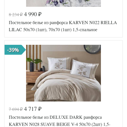
4 990
8 234
₽
₽
Код товара
573-418
Постельное белье из ранфорса KARVEN N022 RIELLA
FIR1256
Артикул
5000164
LILAC 50х70 (1шт), 70х70 (1шт) 1,5-спальное
64
Ткань
Ранфорс
Размер
160х220
пододеяльника
-39%
Размер
180х240
простыни
50х70
Размер
(1шт),
наволочек
70х70
(1шт)
Karven
Производитель
(Турция)
4 717
7 694
₽
₽
Код товара
573-427
Постельное белье из DELUXE DARK ранфорса
FIR1256
Артикул
5000123
KARVEN N028 SUAVE BEIGE V-4 50х70 (2шт) 1,5-
91