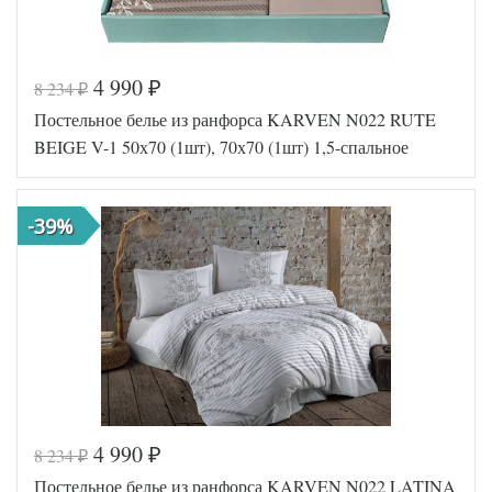
4 990
8 234
₽
₽
Постельное белье из ранфорса KARVEN N022 RUTE
BEIGE V-1 50х70 (1шт), 70х70 (1шт) 1,5-спальное
-39%
4 990
8 234
₽
₽
Код товара
570-154
Постельное белье из ранфорса KARVEN N022 LATINA
FIR1256