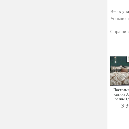
Вес в упа
Упаковка
Спрашива
Постельн
сатина 
волны 1,
3 