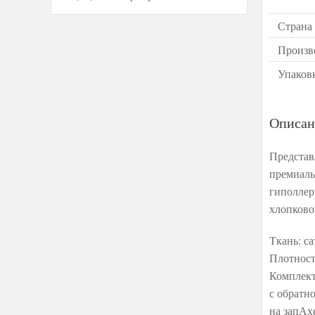
Страна
Произв
Упаков
Описан
Представ
премиаль
гиполлер
хлопково
Ткань: с
Плотност
Комплект
с обратн
на запАхе