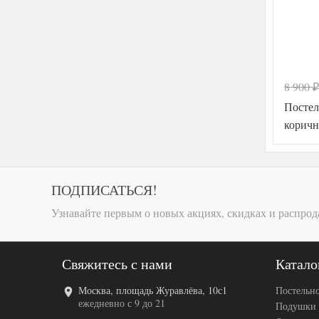
8 900
₽
Постел
коричн
ПОДПИСАТЬСЯ!
Узнавайте первым о новых акциях, скидках и распрод
Свяжитесь с нами
Катало
Москва, площадь Журавлёва, 10с1
Постельно
ежедневно с 9 до 21
Подушки