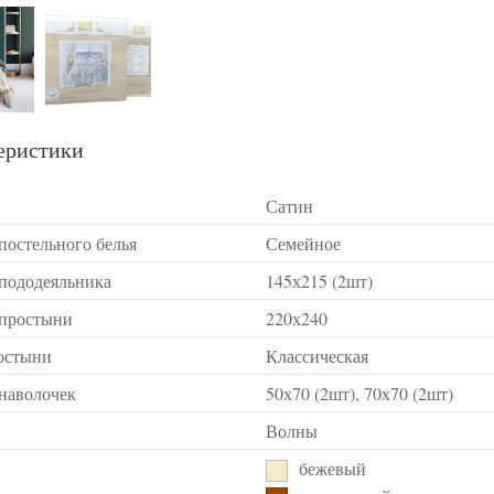
еристики
Сатин
постельного белья
Семейное
 пододеяльника
145х215 (2шт)
 простыни
220х240
остыни
Классическая
 наволочек
50х70 (2шт), 70х70 (2шт)
Волны
бежевый