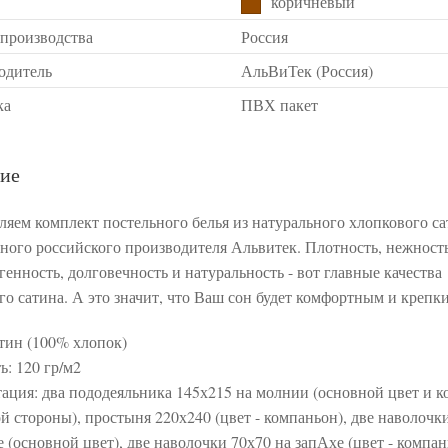
коричневый
 производства
Россия
одитель
АльВиТек (Россия)
ка
ПВХ пакет
ие
ляем комплект постельного белья из натурального хлопкового са
ного российского производителя Альвитек. Плотность, нежность
генность, долговечность и натуральность - вот главные качества
го сатина. А это значит, что Ваш сон будет комфортным и крепк
атин (100% хлопок)
ь: 120 гр/м2
ация: два пододеяльника 145х215 на молнии (основной цвет и 
ой стороны), простыня 220х240 (цвет - компаньон), две наволочк
 (основной цвет), две наволочки 70х70 на запАхе (цвет - компан