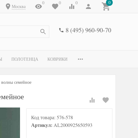
0
0
0
0
Москва
8 (495) 960-90-70
Ы
ПОЛОТЕНЦА
КОВРИКИ
 волны семейное
емейное
Код товара:
576-578
Артикул:
AL2000925650593