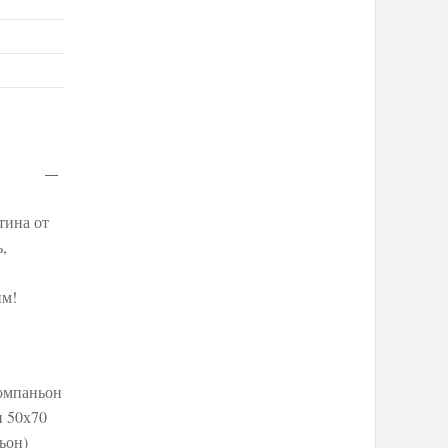
тина от
,
им!
компаньон
и 50х70
ьон)