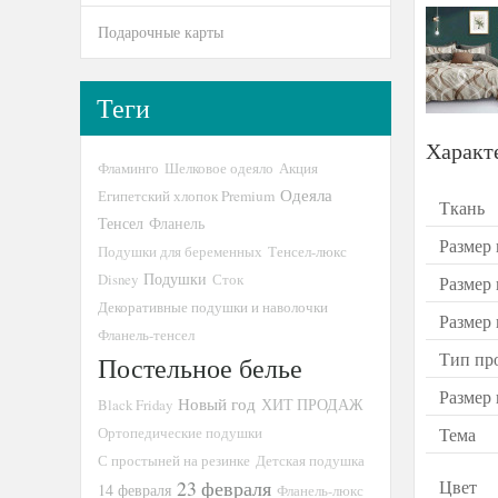
Подарочные карты
Теги
Характ
Фламинго
Шелковое одеяло
Акция
Одеяла
Египетский хлопок Premium
Ткань
Тенсел
Фланель
Размер 
Подушки для беременных
Тенсел-люкс
Подушки
Disney
Сток
Размер
Декоративные подушки и наволочки
Размер
Фланель-тенсел
Тип пр
Постельное белье
Размер
Новый год
ХИТ ПРОДАЖ
Black Friday
Тема
Ортопедические подушки
С простыней на резинке
Детская подушка
Цвет
23 февраля
14 февраля
Фланель-люкс