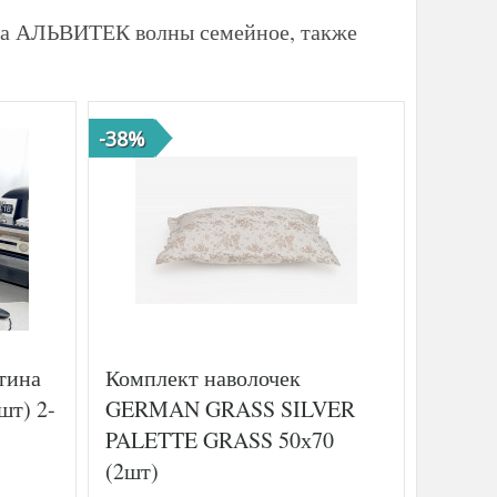
ина АЛЬВИТЕК волны семейное, также
-38%
-37%
атина
Комплект наволочек
Постел
шт) 2-
GERMAN GRASS SILVER
египет
PALETTE GRASS 50х70
просты
(2шт)
180х2