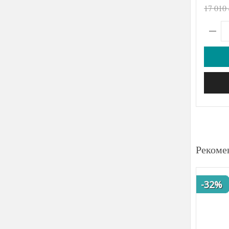
17 010
Рекоме
-32%