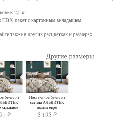
ковке: 2,5 кг
: ПВХ-пакет с картонным вкладышем
йте также в других расцветках и размерах
Другие размеры
ое белье из
Постельное белье из
АЛЬВИТЕК
сатина АЛЬВИТЕК
5-спальное
волны евро
391
5 195
₽
₽