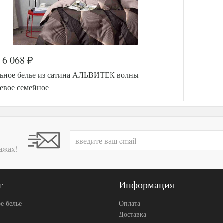
6 068
₽
ьное белье из сатина АЛЬВИТЕК волны
евое семейное
ажах!
г
Информация
е белье
Оплата
Доставка