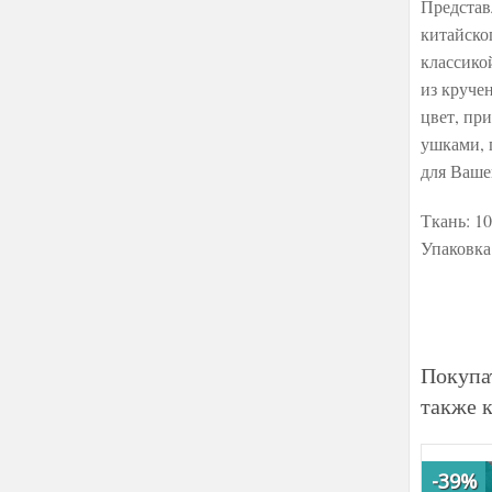
Представ
китайско
классико
из круче
цвет, пр
ушками, 
для Ваше
Ткань: 1
Упаковка
Покупа
также 
-39%