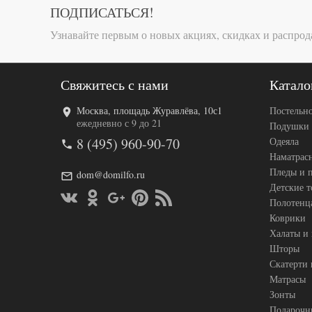
простыни
ПОДПИСАТЬСЯ!
Размер
Узнавайте первым о новых акциях, скидках и распрод
наволоче
Производ
Свяжитесь с нами
Катало
Москва, площадь Журавлёва, 10с1
Постельно
ежедневно с 9 до 21
Подушки
8 (495) 960-90-70
Одеяла
Код товар
Наматрас
Артикул
Пледы и 
dom@domilfo.ru
Детские 
Ткань
Полотенц
Размер
пододеял
Коврики
Размер
Халаты и
простыни
Шторы
Размер
Скатерти 
наволоче
Матрасы
Производ
Зонты
Подарочн