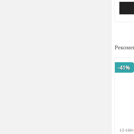
Рекоме
-41%
12 180