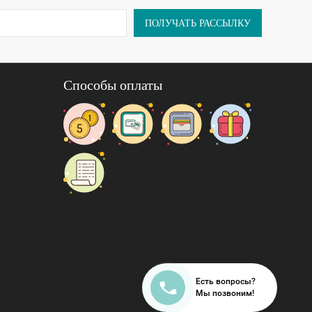
220х245
ПОЛУЧАТЬ РАССЫЛКУ
50х70
(2шт)
Tango
тель
(Китай)
Способы оплаты
а
573-037
SLD-B
N-1-4
Сатин
150х215
ника
(2шт)
240х260
50х70
(2шт),
70х70
Есть вопросы?
(2шт)
Мы позвоним!
Sailid
тель