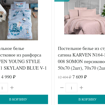
льное белье
Постельное белье из с
стковое из ранфорса
сатина KARVEN N164-
EN YOUNG STYLE
008 SOMON персиково
/1 SKYLAND BLUE V-1
50х70 (2шт), 70х70 (2ш
 (1шт), 70х70 (1шт)
семейное
4 990
7 609
12 404
₽
₽
₽
В КОРЗИНУ
В КОРЗИНУ