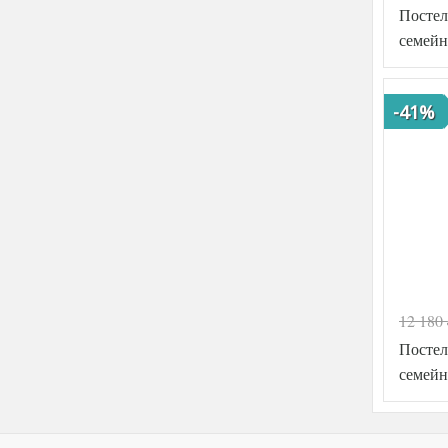
Постел
семейн
-41%
12 180
Код товар
Постел
Артикул
семейн
Ткань
Размер
пододеял
Размер