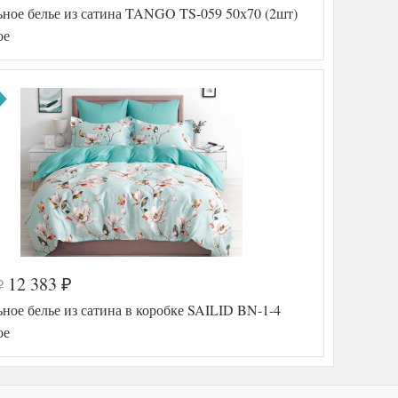
ьное белье из сатина TANGO TS-059 50х70 (2шт)
ое
12 383
₽
₽
а
516-157
ное белье из сатина в коробке SAILID BN-1-4
TT1644
4
ое
Сатин
160х210
ника
(2шт)