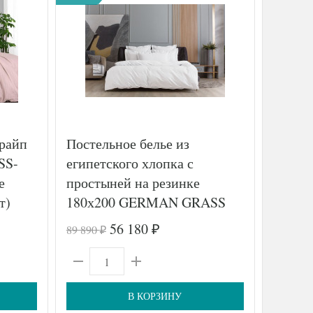
трайп
Постельное белье из
Постел
SS-
египетского хлопка с
TANGO
е
простыней на резинке
спаль
т)
180х200 GERMAN GRASS
Alpine White Allure Grass
56 180
89 890
12 670
₽
₽
₽
семейное
В КОРЗИНУ