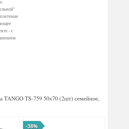
го
тельной"
 плетение
няющее
кте - с
олнением
на TANGO TS-759 50х70 (2шт) семейное,
-38%
-41%