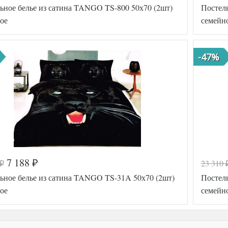
ьное белье из сатина TANGO TS-800 50х70 (2шт)
Постел
ое
семейн
-47%
7 188
23 310
₽
₽
а
516-028
Код товар
ьное белье из сатина TANGO TS-31A 50х70 (2шт)
Постель
TT1638
Артикул
7
ое
семейн
Сатин
Ткань
160х210
Размер
ьника
(2шт)
пододеяль
Размер