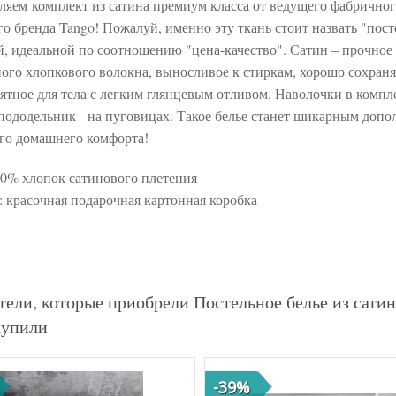
ляем комплект из сатина премиум класса от ведущего фабрично
го бренда Tango! Пожалуй, именно эту ткань стоит назвать "пос
й, идеальной по соотношению "цена-качество". Сатин – прочное
ного хлопкового волокна, выносливое к стиркам, хорошо сохра
иятное для тела с легким глянцевым отливом. Наволочки в компле
пододельник - на пуговицах. Такое белье станет шикарным доп
го домашнего комфорта!
00% хлопок сатинового плетения
: красочная подарочная картонная коробка
тели, которые приобрели Постельное белье из сати
купили
-39%