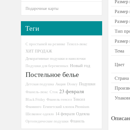
Размер 
Подарочные карты
Размер
Размер
Теги
Тип пр
Размер
С простыней на резинке
Тенсел-люкс
Тема
ХИТ ПРОДАЖ
Декоративные подушки и наволочки
Цвет
Новый год
Подушки для беременных
Постельное белье
Страна
Подушки
Детская подушка
Акция
Disney
Произв
23 февраля
Фланель-люкс
Сток
Упаков
Тенсел
Black Friday
Фланель-тенсел
Фламинго
Египетский хлопок Premium
14 февраля
Одеяла
Шелковое одеяло
Описан
Ортопедические подушки
Фланель