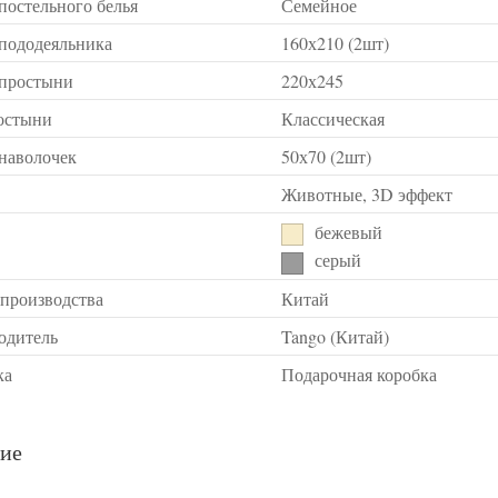
постельного белья
Семейное
 пододеяльника
160х210 (2шт)
 простыни
220х245
остыни
Классическая
 наволочек
50х70 (2шт)
Животные, 3D эффект
бежевый
серый
 производства
Китай
одитель
Tango (Китай)
ка
Подарочная коробка
ие