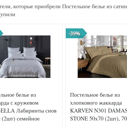
тели, которые приобрели Постельное белье из сати
купили
-39%
льное белье из
Постельное белье из
рда с кружевом
хлопкового жаккарда
ELLA Лабиринты снов
KARVEN N301 DAMA
 (2шт) семейное
STONE 50х70 (2шт), 7
(2шт) евро