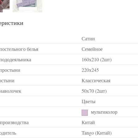
еристики
Сатин
постельного белья
Семейное
 пододеяльника
160х210 (2шт)
 простыни
220х245
остыни
Классическая
 наволочек
50х70 (2шт)
Цветы
мультиколор
 производства
Китай
одитель
Tango (Китай)