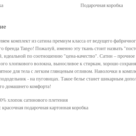
ка
Подарочная коробка
ие
ляем комплект из сатина премиум класса от ведущего фабрично
го бренда Tango! Пожалуй, именно эту ткань стоит назвать "пос
й, идеальной по соотношению "цена-качество". Сатин – прочное
ного хлопкового волокна, выносливое к стиркам, хорошо сохра
иятное для тела с легким глянцевым отливом. Наволочки в компле
пододельник - на пуговицах. Такое белье станет шикарным доп
го домашнего комфорта!
00% хлопок сатинового плетения
: красочная подарочная картонная коробка