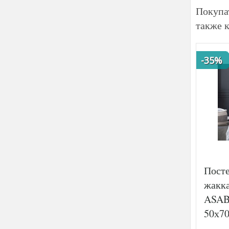
Покупа
также 
-35%
Посте
жакка
ASAB
50х70