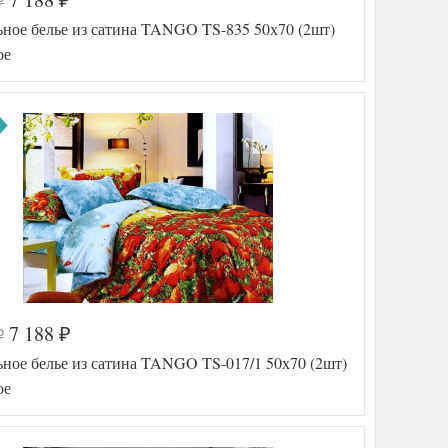
₽
₽
а
516-017
ьное белье из сатина TANGO TS-835 50х70 (2шт)
TT1647
5
ое
Сатин
160х210
ника
(2шт)
220х245
50х70
(2шт)
Tango
тель
(Китай)
7 188
₽
₽
а
516-109
ное белье из сатина TANGO TS-017/1 50х70 (2шт)
TT1641
8
ое
Сатин
160х210
ника
(2шт)