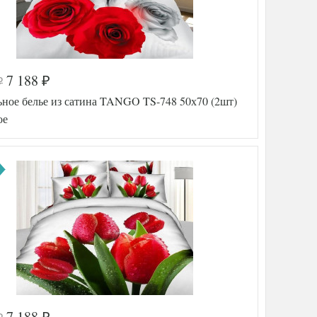
7 188
₽
₽
ьное белье из сатина TANGO TS-748 50х70 (2шт)
ое
7 188