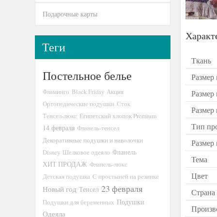
Подарочные карты
Характ
Теги
Ткань
Постельное белье
Размер 
Фламинго
Black Friday
Акция
Размер
Ортопедические подушки
Сток
Размер
Тенсел-люкс
Египетский хлопок Premium
Тип пр
14 февраля
Фланель-тенсел
Декоративные подушки и наволочки
Размер
Disney
Шелковое одеяло
Фланель
Тема
ХИТ ПРОДАЖ
Фланель-люкс
Цвет
Детская подушка
С простыней на резинке
23 февраля
Новый год
Тенсел
Страна
Подушки
Подушки для беременных
Произв
Одеяла