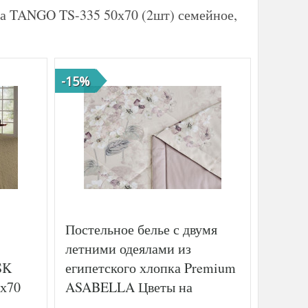
на TANGO TS-335 50х70 (2шт) семейное,
-15%
-41%
Постельное белье с двумя
Постел
летними одеялами из
сатин
SK
египетского хлопка Premium
сказки
0х70
ASABELLA Цветы на
спаль
бежевом 50х70 (2шт)