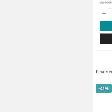
32 550
Рекоме
-41%