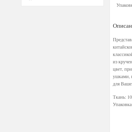
Упаков
Описан
Представ
китайско
классико
из круче
цвет, пр
ушками, 
для Ваше
Ткань: 1
Упаковка