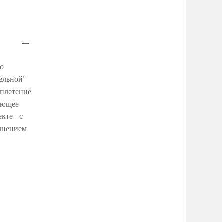
го
тельной"
 плетение
няющее
кте - с
олнением