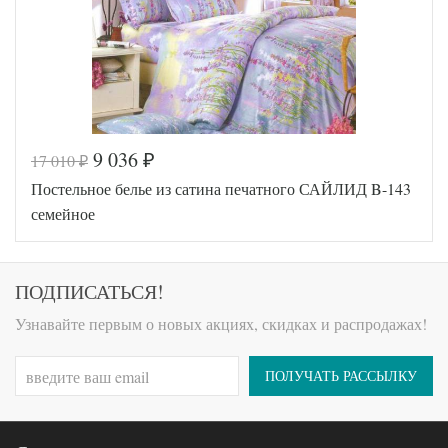
Размер
(2шт),
наволочек
70х70
(2шт)
Sailid
Производитель
(Китай)
9 036
17 010
₽
₽
Код товара
516-225
Постельное белье из сатина печатного САЙЛИД B-143
SLD-B-
Артикул
184-4
семейное
Ткань
Сатин
Размер
150х215
пододеяльника
(2шт)
Размер
ПОДПИСАТЬСЯ!
250х250
простыни
50х70
Узнавайте первым о новых акциях, скидках и распродажах!
Размер
(2шт),
наволочек
70х70
(2шт)
ПОЛУЧАТЬ РАССЫЛКУ
Sailid
Производитель
(Китай)