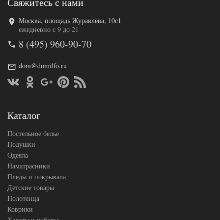
Свяжитесь с нами
Москва, площадь Журавлёва, 10с1
Код товара
516-267
ежедневно с 9 до 21
SLD-B-
Артикул
8 (495) 960-90-70
143-4
Ткань
Сатин
Размер
dom@domilfo.ru
150х215
пододеяльника
(2шт)
Размер
250х250
простыни
50х70
Размер
(2шт),
Каталог
наволочек
70х70
(2шт)
Постельное белье
Sailid
Производитель
(Китай)
Подушки
Одеяла
Наматрасники
Пледы и покрывала
Детские товары
Полотенца
Коврики
Халаты и наборы