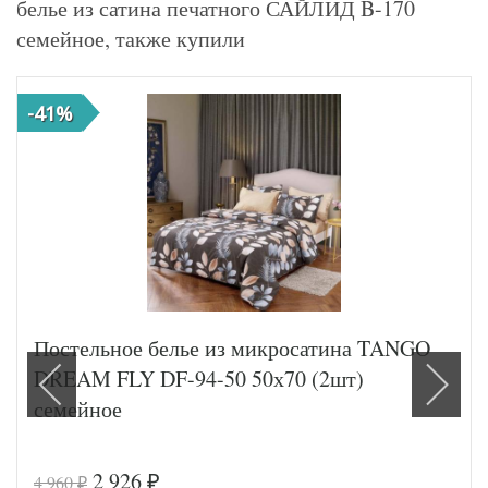
белье из сатина печатного САЙЛИД B-170
семейное, также купили
-41%
Постельное белье из микросатина TANGO
DREAM FLY DF-94-50 50х70 (2шт)
семейное
2 926
4 960
₽
₽