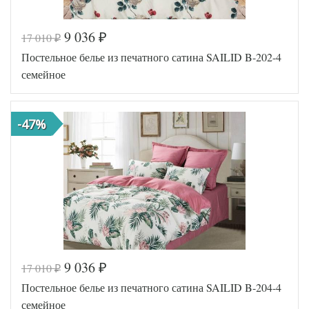
9 036
17 010
₽
₽
Код товара
516-139
Постельное белье из печатного сатина SAILID B-202-4
SLD-B-
Артикул
28-4
семейное
Ткань
Сатин
Размер
150х215
пододеяльника
(2шт)
-47%
Размер
250х250
простыни
50х70
Размер
(2шт),
наволочек
70х70
(2шт)
Sailid
Производитель
(Китай)
9 036
17 010
₽
₽
Код товара
545-252
Постельное белье из печатного сатина SAILID B-204-4
SLD-B-
Артикул
202-4
семейное