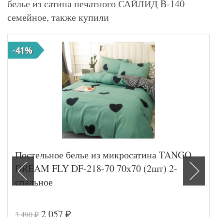
белье из сатина печатного САЙЛИД B-140
семейное, также купили
-41%
Постельное белье из микросатина TANGO
DREAM FLY DF-218-70 70х70 (2шт) 2-
спальное
2 057
3 490
₽
₽