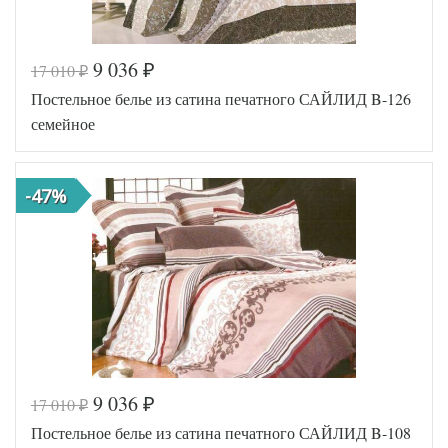
9 036
17 010
₽
₽
Постельное белье из сатина печатного САЙЛИД B-126
семейное
-47%
9 036
17 010
₽
₽
Код товара
515-986
Постельное белье из сатина печатного САЙЛИД B-108
SLD-B-
Артикул