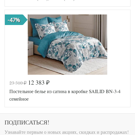
38
Ткань
Сатин
Размер
160х220
пододеяльника
(2шт)
-47%
Размер
240х260
простыни
50х70
Размер
(2шт),
наволочек
70х70
(2шт)
Karven
Производитель
(Турция)
12 383
23 310
₽
₽
Код товара
570-403
Постельное белье из сатина в коробке SAILID BN-3-4
FIR1256
Артикул
5000100
семейное
03
Ткань
Сатин
Размер
160х220
пододеяльника
(2шт)
ПОДПИСАТЬСЯ!
Размер
240х260
простыни
Узнавайте первым о новых акциях, скидках и распродажах!