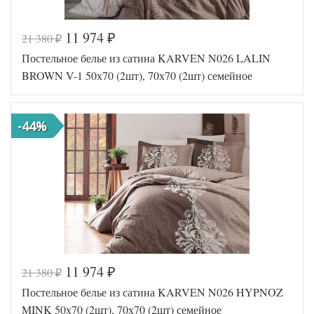
11 974
21 380
₽
₽
Код товара
516-138
Постельное белье из сатина KARVEN N026 LALIN
TT1635
Артикул
1
BROWN V-1 50х70 (2шт), 70х70 (2шт) семейное
Ткань
Сатин
Размер
160х210
пододеяльника
(2шт)
-44%
Размер
220х245
простыни
Размер
50х70
наволочек
(2шт)
Tango
Производитель
(Китай)
11 974
21 380
₽
₽
Код товара
570-401
Постельное белье из сатина KARVEN N026 HYPNOZ
FIR1256
Артикул
5000138
MINK 50х70 (2шт), 70х70 (2шт) семейное