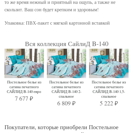
то же время нежный и приятный на ощупь, а также не
скользит. Ваш сон будет крепким и здоровым!
Упаковка: ПВХ-пакет с мягкой картонной вставкой
Вся коллекция СайлиД B-140
Постельное белье из
Постельное белье из
Постельное белье из
сатина печатного
сатина печатного
сатина печатного
САЙЛИД B-140 евро
САЙЛИД B-140 2-
САЙЛИД B-140 1,5-
спальное
спальное
7 677
₽
6 809
5 222
₽
₽
Покупатели, которые приобрели Постельное