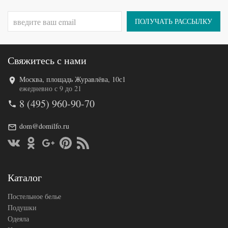
50х70
Размер
(2шт),
наволочек
70х70
ПОЛУЧАТЬ РАССЫЛКУ
(2шт)
Karven
Производитель
(Турция)
Свяжитесь с нами
Москва, площадь Журавлёва, 10с1
Код товара
573-115
ежедневно с 9 до 21
SLD-B
Артикул
8 (495) 960-90-70
N-3-4
Ткань
Сатин
Размер
dom@domilfo.ru
150х215
пододеяльника
(2шт)
Размер
240х260
простыни
50х70
Размер
(2шт),
Каталог
наволочек
70х70
(2шт)
Постельное белье
Sailid
Производитель
(Китай)
Подушки
Одеяла