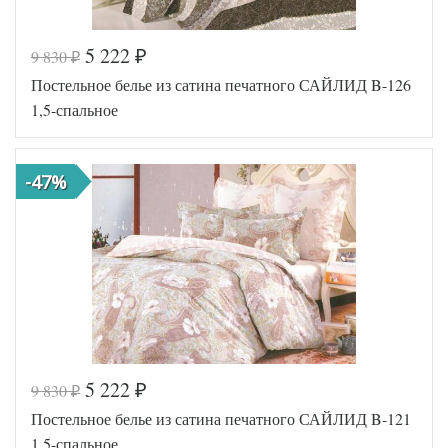
5 222
9 830
₽
₽
Код товара
444-510
Постельное белье из сатина печатного САЙЛИД B-126
SLD-B-
Артикул
179-1
1,5-спальное
Ткань
Сатин
Размер
150х215
пододеяльника
-47%
Размер
160х220
простыни
Размер
70х70
наволочек
(2шт)
Sailid
Производитель
(Китай)
5 222
9 830
₽
₽
Код товара
445-090
Постельное белье из сатина печатного САЙЛИД B-121
SLD-B-
Артикул
126-1
1,5-спальное