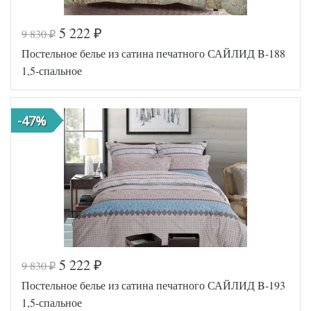
5 222
9 830
₽
₽
Код товара
540-853
Постельное белье из сатина печатного САЙЛИД B-188
SLD-B-
Артикул
191-1
1,5-спальное
Ткань
Сатин
Размер
150х215
пододеяльника
-47%
Размер
160х220
простыни
Размер
70х70
наволочек
(2шт)
Sailid
Производитель
(Китай)
5 222
9 830
₽
₽
Код товара
540-857
Постельное белье из сатина печатного САЙЛИД B-193
SLD-B-
Артикул
188-1
1,5-спальное