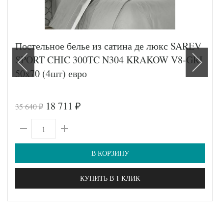
Постельное белье из сатина де люкс SAREV
SPORT CHIC 300TC N304 KRAKOW V8-GRI
50х70 (4шт) евро
18 711
35 640
₽
₽
В КОРЗИНУ
КУПИТЬ В 1 КЛИК