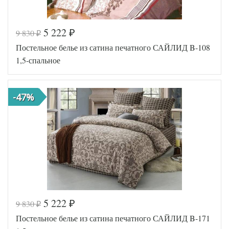
5 222
9 830
₽
₽
Код товара
443-220
Постельное белье из сатина печатного САЙЛИД B-108
SLD-B-
Артикул
140-1
1,5-спальное
Ткань
Сатин
Размер
150х215
пододеяльника
-47%
Размер
160х220
простыни
Размер
70х70
наволочек
(2шт)
Sailid
Производитель
(Китай)
5 222
9 830
₽
₽
Код товара
443-660
Постельное белье из сатина печатного САЙЛИД B-171
SLD-B-
Артикул
108-1