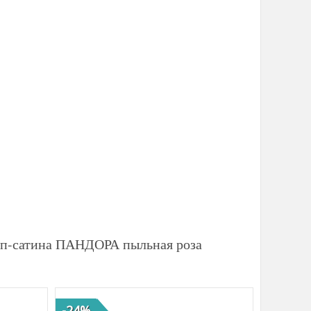
айп-сатина ПАНДОРА пыльная роза
-24%
-39%