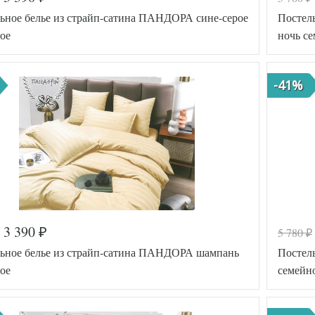
ьное белье из страйп-сатина ПАНДОРА сине-серое
Постел
ое
ночь с
-41%
3 390
5 780
₽
₽
а
576-668
Код товар
ьное белье из страйп-сатина ПАНДОРА шампань
Постел
PAN-ST
Артикул
R-SINSE
ое
семейн
R-4
Ткань
Сатин
Размер
150х220
пододеяль