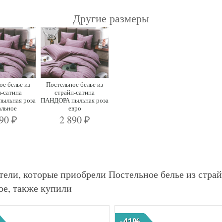
Другие размеры
ое белье из
Постельное белье из
п-сатина
страйп-сатина
ыльная роза
ПАНДОРА пыльная роза
альное
евро
390
2 890
₽
₽
тели, которые приобрели Постельное белье из стр
ое, также купили
-41%