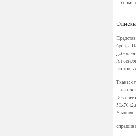
Упаков
Описан
Представ
бренда П
добавлен
А горизо
роскошь 
Ткань: с
Плотност
Комплект
50х70 (2ш
Упаковка
спрашива