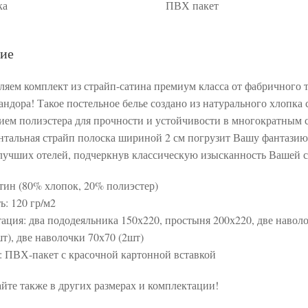
ка
ПВХ пакет
ие
ляем комплект из страйп-сатина премиум класса от фабричного 
андора! Такое постельное белье создано из натурального хлопка 
ием полиэстера для прочности и устойчивости в многократным 
нтальная страйп полоска шириной 2 см погрузит Вашу фантазию
лучших отелей, подчеркнув классическую изысканность Вашей с
атин (80% хлопок, 20% полиэстер)
ь: 120 гр/м2
ация: два пододеяльника 150х220, простыня 200х220, две навол
т), две наволочки 70х70 (2шт)
: ПВХ-пакет с красочной картонной вставкой
йте также в других размерах и комплектации!