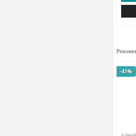
Рекоме
-41%
5 780
₽