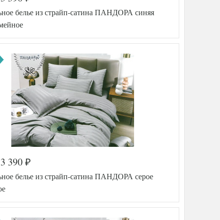
ьное белье из страйп-сатина ПАНДОРА синяя
емейное
3 390
₽
а
576-672
ьное белье из страйп-сатина ПАНДОРА серое
PAN-ST
R-SIN-4
ое
Сатин
150х220
ника
(2шт)