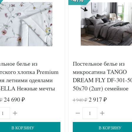
льное белье из
Постельное белье из
тского хлопка Premium
микросатина TANGO
мя летними одеялами
DREAM FLY DF-301-5
ELLA Нежные мечты
50х70 (2шт) семейное
 (2шт) семейное
24 690
2 917
4 940
₽
₽
₽
₽
В КОРЗИНУ
В КОРЗИНУ