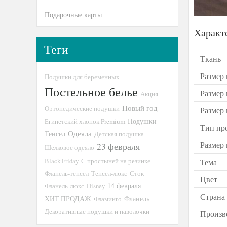
Подарочные карты
Характ
Теги
Ткань
Размер 
Подушки для беременных
Постельное белье
Размер
Акция
Новый год
Ортопедические подушки
Размер
Подушки
Египетский хлопок Premium
Тип пр
Тенсел
Одеяла
Детская подушка
Размер
23 февраля
Шелковое одеяло
Black Friday
С простыней на резинке
Тема
Фланель-тенсел
Тенсел-люкс
Сток
Цвет
14 февраля
Фланель-люкс
Disney
Страна
ХИТ ПРОДАЖ
Фламинго
Фланель
Декоративные подушки и наволочки
Произв