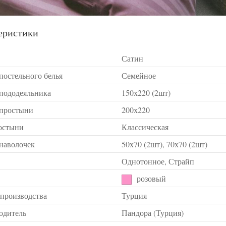
еристики
Сатин
постельного белья
Семейное
 пододеяльника
150х220 (2шт)
 простыни
200х220
остыни
Классическая
 наволочек
50х70 (2шт), 70х70 (2шт)
Однотонное, Страйп
розовый
 производства
Турция
одитель
Пандора (Турция)