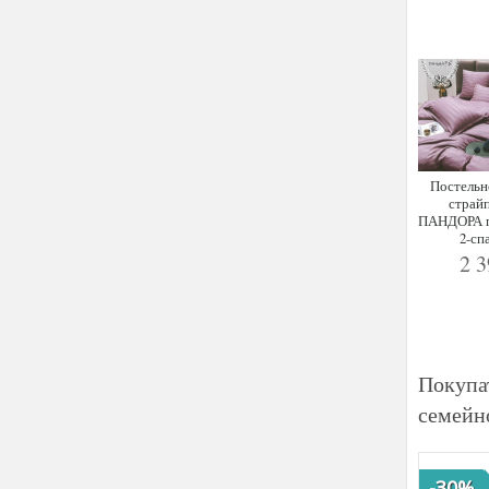
Постельн
страй
ПАНДОРА п
2-сп
2 
Покупа
семейн
-30%