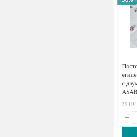
Посте
египе
с дву
ASAB
50х70
35 110