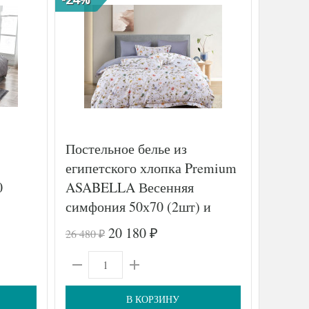
Постельное белье из
Постел
египетского хлопка Premium
жаккар
0
ASABELLA Весенняя
KARVE
симфония 50х70 (2шт) и
(2шт),
70х70 (2шт) семейное
20 180
26 480
13 643
₽
₽
₽
В КОРЗИНУ