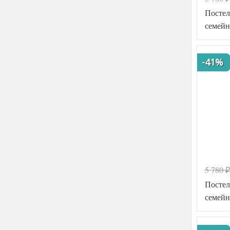
Постел
семейн
-41%
5 780
₽
Код товар
Постел
Артикул
семейн
Ткань
Размер