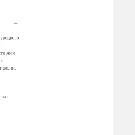
турецкого
с
стиркам.
 в
пальни.
очки