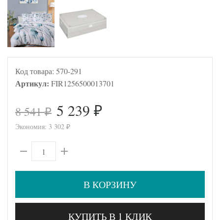
Код товара:
570-291
Артикул:
FIR1256500013701
5 239
8 541
₽
₽
Экономия:
3 302
₽
В КОРЗИНУ
КУПИТЬ В 1 КЛИК