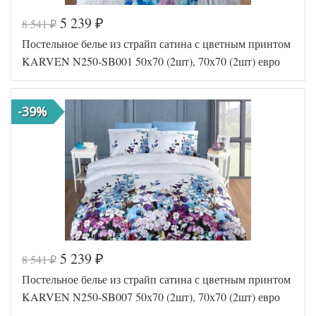
5 239
8 541
₽
₽
Код товара
570-301
Постельное белье из страйп сатина с цветным принтом
FIR1256
Артикул
5000151
KARVEN N250-SB001 50х70 (2шт), 70х70 (2шт) евро
06
Сатин
Ткань
люкс
Размер
-39%
200х220
пододеяльника
Размер
240х260
простыни
50х70
Размер
(2шт),
наволочек
70х70
(2шт)
Karven
Производитель
(Турция)
5 239
8 541
₽
₽
Код товара
570-326
Постельное белье из страйп сатина с цветным принтом
FIR1256
Артикул
5000127
KARVEN N250-SB007 50х70 (2шт), 70х70 (2шт) евро
85