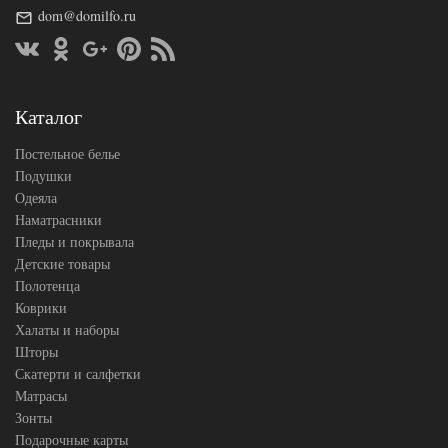
Сатин
dom@domilfo.ru
Ткань
люкс
Размер
200х220
пододеяльника
Размер
240х260
простыни
Каталог
50х70
Размер
(2шт),
наволочек
70х70
Постельное белье
(2шт)
Подушки
Karven
Одеяла
Производитель
(Турция)
Наматрасники
Пледы и покрывала
Детские товары
Полотенца
Коврики
Халаты и наборы
Шторы
Скатерти и салфетки
Матрасы
Зонты
Подарочные карты