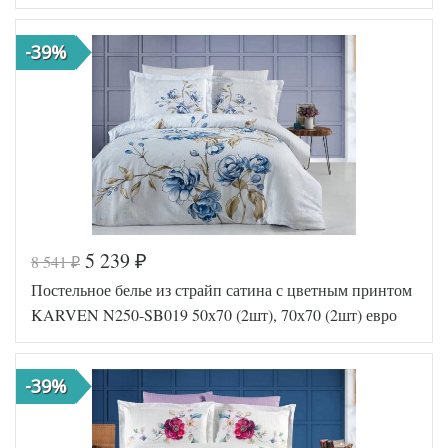
-39%
5 239
8 541
₽
₽
Код товара
570-272
Постельное белье из страйп сатина с цветным принтом
FIR1256
Артикул
5000137
KARVEN N250-SB019 50х70 (2шт), 70х70 (2шт) евро
04
Сатин
Ткань
люкс
Размер
-39%
200х220
пододеяльника
Размер
240х260
простыни