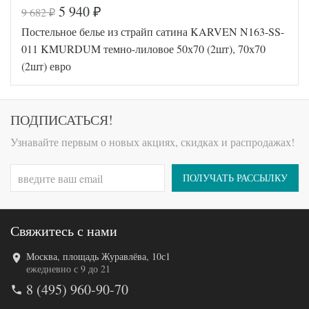
5 940
9 682
₽
₽
Код товара
570-505
Постельное белье из страйп сатина KARVEN N163-SS-
FIR1256
Артикул
5000136
011 KMURDUM темно-лиловое 50х70 (2шт), 70х70
95
(2шт) евро
Сатин
Ткань
люкс
Размер
200х220
пододеяльника
ПОДПИСАТЬСЯ!
Размер
240х260
простыни
Узнавайте первым о новых акциях, скидках и распродажах!
50х70
Размер
(2шт),
наволочек
70х70
ПОЛУЧАТЬ РАССЫЛКУ
(2шт)
Karven
Производитель
(Турция)
Свяжитесь с нами
Москва, площадь Журавлёва, 10с1
Код товара
570-708
ежедневно с 9 до 21
FIR1256
8 (495) 960-90-70
Артикул
5000114
68