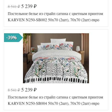
5 239
8 541
₽
₽
Код товара
570-374
Постельное белье из страйп сатина с цветным принтом
FIR1256
Артикул
5000136
KARVEN N250-SB002 50х70 (2шт), 70х70 (2шт) евро
97
Сатин
Ткань
люкс
Размер
-39%
200х220
пододеяльника
Размер
240х260
простыни
50х70
Размер
(2шт),
наволочек
70х70
(2шт)
Karven
Производитель
(Турция)
5 239
8 541
₽
₽
Код товара
570-455
Постельное белье из страйп сатина с цветным принтом
FIR2037
Артикул
4620712
KARVEN N250-SB004 50х70 (2шт), 70х70 (2шт) евро
46
Сатин