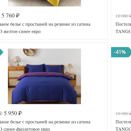
5 760
10 080
₽
ьное белье с простыней на резинке из сатина
Постель
 желтое-синее евро
TANGO 
-41%
5 950
10 080
₽
₽
а
576-982
Код товар
ьное белье с простыней на резинке из сатина
Постель
TT78741
Артикул
Сатин
синее-фиолетовое евро
TANGO 