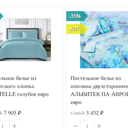
-35%
ХИТ
льное белье из
Постельное белье из
тского хлопка
поплина двухсторонне
TELLE голубое евро
АЛЬВИТЕК ПА-АВРО
евро
7 905
3 452
5 280
₽
₽
₽
₽