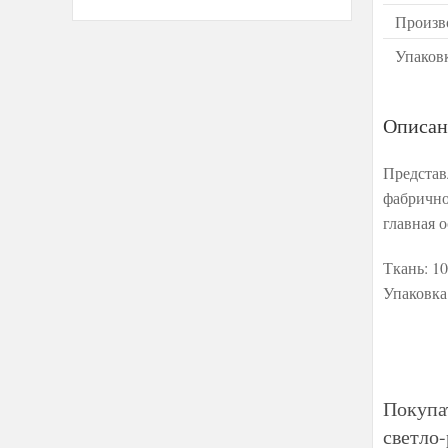
Произв
Упаков
Описан
Представл
фабрично
главная 
Ткань: 1
Упаковка
Покупа
светло-