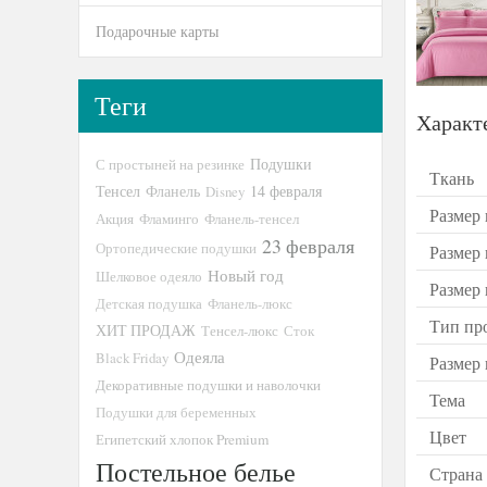
Подарочные карты
Теги
Характ
Подушки
С простыней на резинке
Ткань
Тенсел
14 февраля
Фланель
Disney
Размер 
Акция
Фламинго
Фланель-тенсел
23 февраля
Ортопедические подушки
Размер
Новый год
Шелковое одеяло
Размер
Детская подушка
Фланель-люкс
Тип пр
ХИТ ПРОДАЖ
Тенсел-люкс
Сток
Одеяла
Black Friday
Размер
Декоративные подушки и наволочки
Тема
Подушки для беременных
Цвет
Египетский хлопок Premium
Постельное белье
Страна