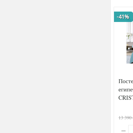
-41%
Посте
египе
CRIS
13 390