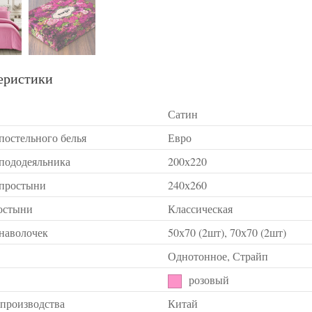
еристики
Сатин
постельного белья
Евро
 пододеяльника
200х220
 простыни
240х260
остыни
Классическая
 наволочек
50х70 (2шт), 70х70 (2шт)
Однотонное, Страйп
розовый
 производства
Китай