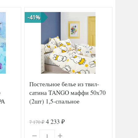
-41%
-37%
Постельное белье из твил-
Постел
е
сатина TANGO маффи 50х70
просты
РА
(2шт) 1,5-спальное
160х2
HAVA
BRILL
4 233
7 170
61 180
₽
₽
₽
(2шт)