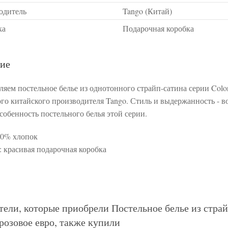
одитель
Tango (Китай)
ка
Подарочная коробка
ие
яем постельное белье из однотонного страйп-сатина серии Color 
го китайского производителя Tango. Стиль и выдержанность - в
особенность постельного белья этой серии.
00% хлопок
: красивая подарочная коробка
тели, которые приобрели Постельное белье из ст
розовое евро, также купили