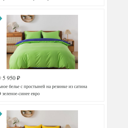
Сатин
200х220
ника
180х200
(на
резинке)
50х70
(2шт)
Tango
тель
(Китай)
5 950
₽
₽
а
576-984
ное белье с простыней на резинке из сатина
TT78734
Сатин
зеленое-синее евро
200х220
ника
180х200
(на
резинке)
50х70