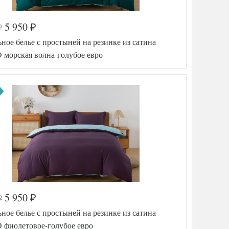
5 950
₽
₽
ное белье с простыней на резинке из сатина
морская волна-голубое евро
5 950
₽
₽
а
576-981
ное белье с простыней на резинке из сатина
TT12260
2
фиолетовое-голубое евро